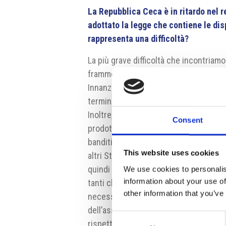
La Repubblica Ceca è in ritardo nel 
adottato la legge che contiene le dis
rappresenta una difficoltà?
La più grave difficoltà che incontriamo
frammentazione del Mercato Unico. Div
Innanzitutto, la normativa applicabile ai
termini di idoneità al contatto alimen
Inoltre, il difforme e asincrono recepi
Consent
prodotto un patchwork normativo in vir
banditi in alcuni Stati, dall’altra vic
This website uses cookies
altri Stati membri. Il ritardo della R
quindi un caso isolato. Tutto ciò ha p
We use cookies to personalis
information about your use of
tanti clienti, inclusi i primari gruppi i
other information that you’ve
necessari hanno tardato ad arrivare p
dell’assortimento sono state dunque r
Consent
rispetto dei tempi di realizzazione de