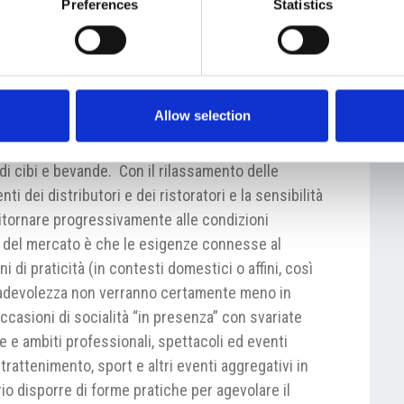
Preferences
Statistics
e stesse hanno ulteriormente complicato una
ro normativo nei prossimi anni? E il settore come
Allow selection
a generato, per un certo periodo almeno, un’acuta
 di cibi e bevande. Con il rilassamento delle
i dei distributori e dei ristoratori e la sensibilità
itornare progressivamente alle condizioni
e del mercato è che le esigenze connesse al
 di praticità (in contesti domestici o affini, così
radevolezza non verranno certamente meno in
casioni di socialità “in presenza” con svariate
 e ambiti professionali, spettacoli ed eventi
ntrattenimento, sport e altri eventi aggregativi in
io disporre di forme pratiche per agevolare il