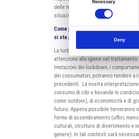
Necessary
Selection
delle materie prime e la penuria dell
situazione già complessa.
Come prevede che si evolverà il quad
si sta preparando al futuro?
Deny
La turbativa introdotta dal Covid-19 h
attenzione alla igiene nel trattamento
limitazioni dei lockdown, i comportament
dei consumatori, potranno tendere a r
precedenti. La nostra interpretazion
consumo di cibi e bevande in condizioni
come outdoor), di economicità e di g
futuro. Appena possibile torneranno oc
forme di assembramento (uffici, mense
culturali, strutture di divertimento e i
genere). In tali contesti sarà necessar