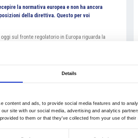
recepire la normativa europea e non ha ancora
posizioni della direttiva. Questo per voi
 oggi sul fronte regolatorio in Europa riguarda la
ersi elementi contribuiscono a creare difficoltà.
 materiali innovativi utilizzati per le stoviglie in
tare non è unica e omogenea a livello Europeo.
mento della direttiva SUP tra gli Stati Membri ha
Details
tù del quale da una parte alcuni prodotti sono stati
eversa altri prodotti sono apparentemente ammessi in
epubblica Ceca nel recepimento della normativa non è
ortato a uno stato di confusione registrato presso
e content and ads, to provide social media features and to analy
 our site with our social media, advertising and analytics partn
nternazionali della distribuzione. I chiarimenti
 provided to them or that they’ve collected from your use of their
er mesi. Molte scelte di composizione
ealizzate solo in ultimo, rendendo problematico il
lle nuove referenze. Inoltre, l’andamento dei costi