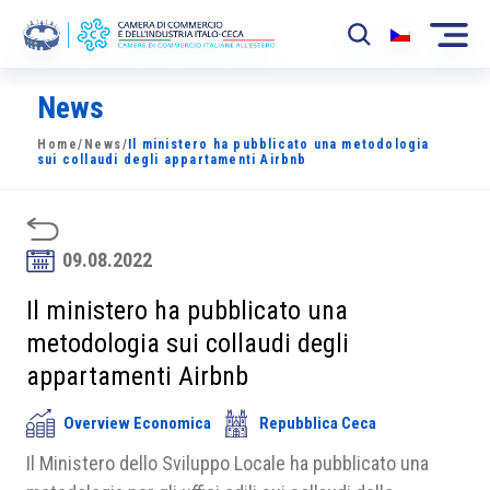
News
La Camera
Home
/
News
/
Il ministero ha pubblicato una metodologia
News
sui collaudi degli appartamenti Airbnb
Eventi
Sviluppo Mercato
09.08.2022
Soci
Il ministero ha pubblicato una
metodologia sui collaudi degli
Partner
appartamenti Airbnb
Progetti
Overview Economica
Repubblica Ceca
Area riservata
Il Ministero dello Sviluppo Locale ha pubblicato una