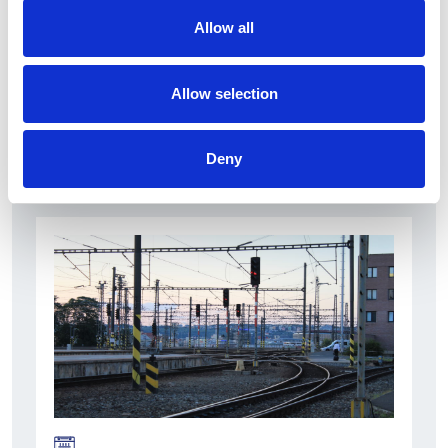
Allow all
Allow selection
La Škoda avvia la produzione del suo SUV Peaq
Deny
Repubblica Ceca