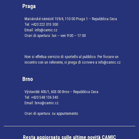
Praga
Mariánské náměstí 159/4, 110 00 Praga 1 – Repubblica Ceca
Tel:
+420 222 015 300
Email:
info@camic.cz
Orari di apertura: lun – ven 9:00 – 17:00
Non si effettua servizio di sportello al pubblico. Per fissare un
incontro con un referente, si prega di scrivere a info@camic.cz
Brno
Výstaviště 405/1, 603 00 Brno – Repubblica Ceca
Tel:
+420 548 136 340
Email:
brno@camic.cz
Orari di apertura: su appuntamento
Resta aggiornato sulle ultime novità CAMIC