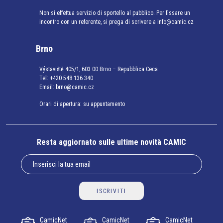
Non si effettua servizio di sportello al pubblico. Per fissare un
incontro con un referente, si prega di scrivere a info@camic.cz
Brno
Výstaviště 405/1, 603 00 Brno – Repubblica Ceca
Tel:
+420 548 136 340
Email:
brno@camic.cz
Orari di apertura: su appuntamento
Resta aggiornato sulle ultime novità CAMIC
ISCRIVITI
CamicNet
CamicNet
CamicNet