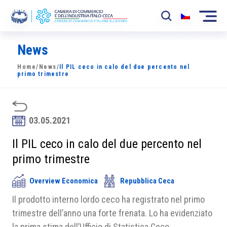
News
La Camera
Home
/
News
/
Il PIL ceco in calo del due percento nel
News
primo trimestre
Eventi
Sviluppo Mercato
03.05.2021
Soci
Il PIL ceco in calo del due percento nel
primo trimestre
Partner
Overview Economica
Repubblica Ceca
Progetti
Il prodotto interno lordo ceco ha registrato nel primo
Area riservata
trimestre dell’anno una forte frenata. Lo ha evidenziato
la prima stima dell’Ufficio di Statistica Ceco.