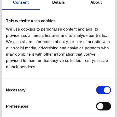
Consent
Details
About
7 Agosto 2026
Nel primo semestre è aumentata fortemente la
costruzione di nuove abitazioni
This website uses cookies
Repubblica Ceca
We use cookies to personalise content and ads, to
provide social media features and to analyse our traffic.
We also share information about your use of our site with
our social media, advertising and analytics partners who
may combine it with other information that you’ve
provided to them or that they’ve collected from your use
of their services.
Consent
Necessary
Selection
Preferences
La Škoda avvia la produzione del suo SUV Peaq