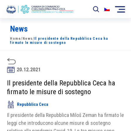
News
La Camera
Home
/
News
/
Il presidente della Repubblica Ceca ha
News
firmato le misure di sostegno
Eventi
Sviluppo Mercato
20.12.2021
Soci
Il presidente della Repubblica Ceca ha
firmato le misure di sostegno
Partner
Repubblica Ceca
Progetti
Il presidente della Repubblica Miloš Zeman ha firmato le
Area riservata
leggi che introducono alcune misure di sostegno
relative alla pandemia Covid-19. Le tre misure sono