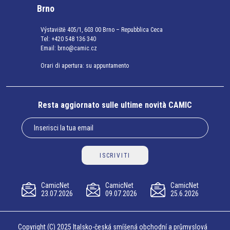
Brno
Výstaviště 405/1, 603 00 Brno – Repubblica Ceca
Tel:
+420 548 136 340
Email:
brno@camic.cz
Orari di apertura: su appuntamento
Resta aggiornato sulle ultime novità CAMIC
ISCRIVITI
CamicNet
CamicNet
CamicNet
23.07.2026
09.07.2026
25.6.2026
Copyright (C) 2025 Italsko-česká smíšená obchodní a průmyslová