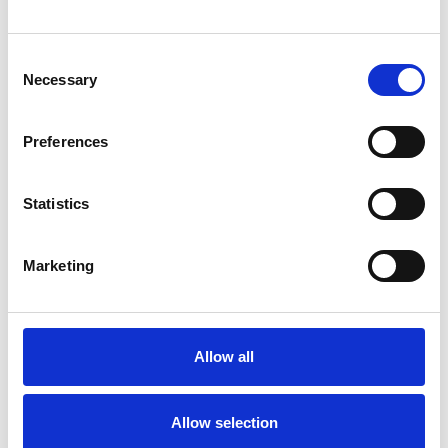
Repubblica Ceca
Consent
Necessary
Selection
Preferences
Statistics
Marketing
La Škoda avvia la produzione del suo SUV Peaq
Allow all
Repubblica Ceca
Allow selection