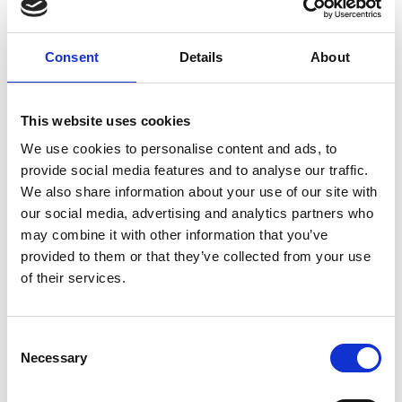
Consent
Details
About
10 Agosto 2026
Il vino italiano rimane leader sul mercato ceco
This website uses cookies
Italia
We use cookies to personalise content and ads, to
provide social media features and to analyse our traffic.
Repubblica Ceca
We also share information about your use of our site with
our social media, advertising and analytics partners who
may combine it with other information that you’ve
provided to them or that they’ve collected from your use
of their services.
Consent
Necessary
Selection