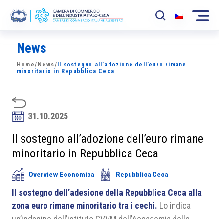
News
La Camera
Home
/
News
/
Il sostegno all’adozione dell’euro rimane
News
minoritario in Repubblica Ceca
Eventi
Sviluppo Mercato
31.10.2025
Soci
Il sostegno all’adozione dell’euro rimane
minoritario in Repubblica Ceca
Partner
Overview Economica
Repubblica Ceca
Progetti
Il sostegno dell’adesione della Repubblica Ceca alla
Area riservata
zona euro rimane minoritario tra i cechi.
Lo indica
un’indagine dell’istituto CVVM dell’Accademia delle