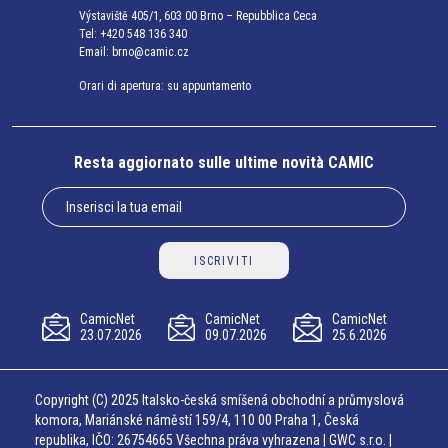
Výstaviště 405/1, 603 00 Brno – Repubblica Ceca
Tel:
+420 548 136 340
Email:
brno@camic.cz
Orari di apertura: su appuntamento
Resta aggiornato sulle ultime novità CAMIC
ISCRIVITI
CamicNet
CamicNet
CamicNet
23.07.2026
09.07.2026
25.6.2026
Copyright (C) 2025 Italsko-česká smíšená obchodní a průmyslová
komora, Mariánské náměstí 159/4, 110 00 Praha 1, Česká
republika, IČO: 26754665 Všechna práva vyhrazena | GWC s.r.o. |