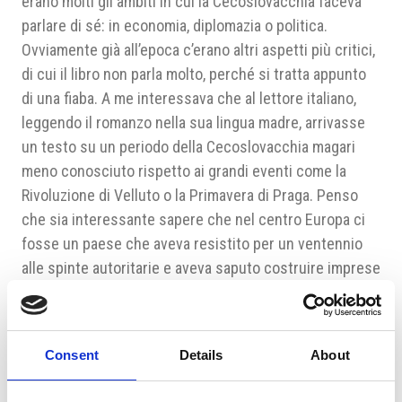
erano molti gli ambiti in cui la Cecoslovacchia faceva
parlare di sé: in economia, diplomazia o politica.
Ovviamente già all’epoca c’erano altri aspetti più critici,
di cui il libro non parla molto, perché si tratta appunto
di una fiaba. A me interessava che al lettore italiano,
leggendo il romanzo nella sua lingua madre, arrivasse
un testo su un periodo della Cecoslovacchia magari
meno conosciuto rispetto ai grandi eventi come la
Rivoluzione di Velluto o la Primavera di Praga. Penso
che sia interessante sapere che nel centro Europa ci
fosse un paese che aveva resistito per un ventennio
alle spinte autoritarie e aveva saputo costruire imprese
globali come Baťa.”
Come abbiamo detto si tratta di una fiaba calcistica.
In che modo viene dipinto il mondo del calcio
Consent
Details
About
dell’epoca?