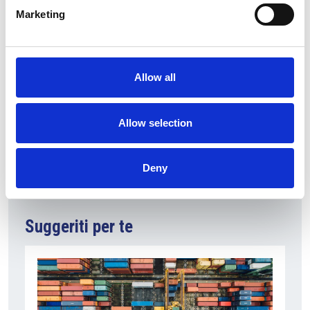
gli autori contemporanei della letteratura ceca. La
Marketing
collana nasce grazie alla passione di Alessandro De
Vito, che come me ha radici italiane e ceche. In fase di
redazione mi sono quindi potuto confrontare con una
Allow all
persona di grande livello e con un’ottima conoscenza
del ceco. Questo è stato molto importante durante la
scrittura del libro.”
Allow selection
Deny
Suggeriti per te