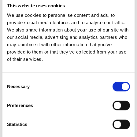
“Nell’epoca, in cui il romanzo è stato scritto, il calcio
This website uses cookies
era un gioco soprattutto dei paesi anglofoni. Tra i
We use cookies to personalise content and ads, to
numerosi paesi che la nostra squadra visita c’è anche
provide social media features and to analyse our traffic.
l’Australia, che viene dipinta come una grande potenza
We also share information about your use of our site with
our social media, advertising and analytics partners who
calcistica, una cosa certamente non più vera oggi.
may combine it with other information that you’ve
L’Italia è invece più ai margini. C’è quindi un aspetto
provided to them or that they’ve collected from your use
storico di un calcio ancora molto inglese. Per un
of their services.
lettore italiano il tema di partite avvincenti e trasferte
anche esotiche rappresenta sicuramente un altro
punto d’interesse.”
Consent
Necessary
Selection
Il libro
è uscito nella collana NováVlna
. Cosa ha
significato per il libro questo contesto?
Preferences
“Innanzitutto per me è stato un onore pubblicare la mia
prima opera di traduzione in una collana così
Statistics
importante che raccoglie alcuni dei classici ma anche