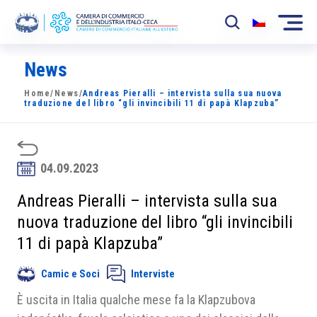
News
La Camera
Home
/
News
/
Andreas Pieralli – intervista sulla sua nuova
News
traduzione del libro “gli invincibili 11 di papà Klapzuba”
Eventi
Sviluppo Mercato
04.09.2023
Soci
Andreas Pieralli – intervista sulla sua
nuova traduzione del libro “gli invincibili
Partner
11 di papà Klapzuba”
Progetti
Camic e Soci
Interviste
Area riservata
È uscita in Italia qualche mese fa la Klapzubova