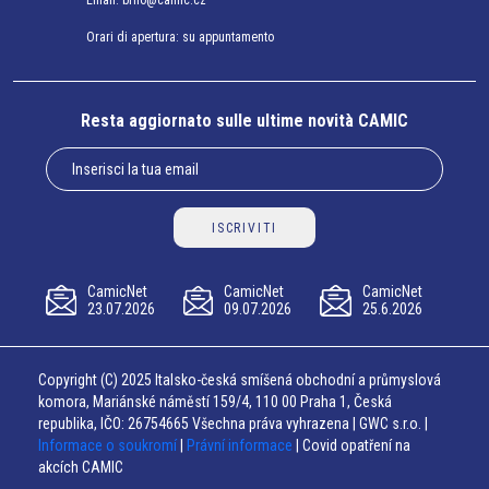
Email:
brno@camic.cz
Orari di apertura: su appuntamento
Resta aggiornato sulle ultime novità CAMIC
ISCRIVITI
CamicNet
CamicNet
CamicNet
23.07.2026
09.07.2026
25.6.2026
Copyright (C) 2025 Italsko-česká smíšená obchodní a průmyslová
komora, Mariánské náměstí 159/4, 110 00 Praha 1, Česká
republika, IČO: 26754665 Všechna práva vyhrazena | GWC s.r.o. |
Informace o soukromí
|
Právní informace
| Covid opatření na
akcích CAMIC