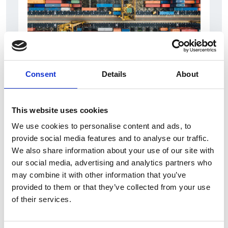
Consent
Details
About
6 Agosto 2026
L’interscambio Italia – Repubblica ha superato
nel primo semestre i dieci miliardi di euro
This website uses cookies
We use cookies to personalise content and ads, to
Interviste
provide social media features and to analyse our traffic.
Overview Economica
We also share information about your use of our site with
our social media, advertising and analytics partners who
Repubblica Ceca
may combine it with other information that you’ve
provided to them or that they’ve collected from your use
of their services.