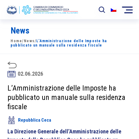
News
La Camera
Home
/
News
/
L’Amministrazione delle Imposte ha
News
pubblicato un manuale sulla residenza fiscale
Eventi
Sviluppo Mercato
02.06.2026
Soci
L’Amministrazione delle Imposte ha
pubblicato un manuale sulla residenza
Partner
fiscale
Progetti
Repubblica Ceca
Area riservata
La Direzione Generale dell’Amministrazione delle