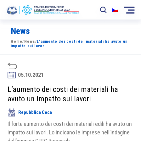
News
La Camera
Home
/
News
/
L’aumento dei costi dei materiali ha avuto un
News
impatto sui lavori
Eventi
Sviluppo Mercato
05.10.2021
Soci
L’aumento dei costi dei materiali ha
avuto un impatto sui lavori
Partner
Repubblica Ceca
Progetti
Il forte aumento dei costi dei materiali edili ha avuto un
Area riservata
impatto sui lavori. Lo indicano le imprese nell’indagine
dell’agenzia CEEC Research.