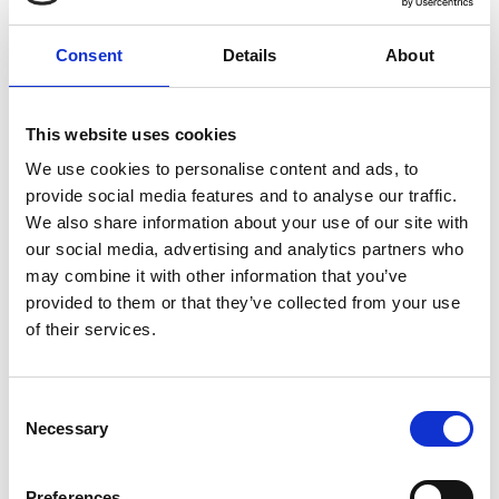
Consent
Details
About
7 Agosto 2026
This website uses cookies
Nel primo semestre è aumentata fortemente la
costruzione di nuove abitazioni
We use cookies to personalise content and ads, to
provide social media features and to analyse our traffic.
Repubblica Ceca
We also share information about your use of our site with
our social media, advertising and analytics partners who
may combine it with other information that you’ve
provided to them or that they’ve collected from your use
of their services.
Consent
Necessary
Selection
Preferences