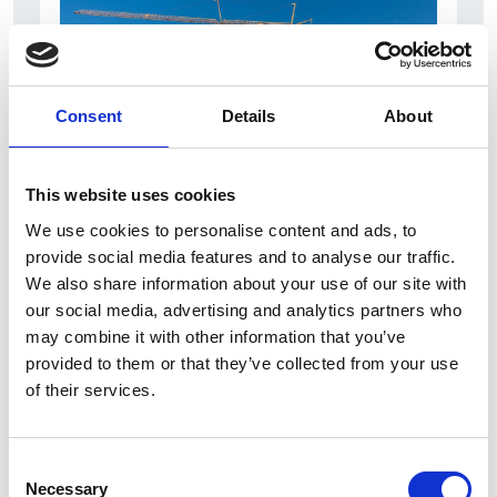
Consent
Details
About
This website uses cookies
We use cookies to personalise content and ads, to
7 Agosto 2026
provide social media features and to analyse our traffic.
Nel primo semestre è aumentata fortemente la
We also share information about your use of our site with
costruzione di nuove abitazioni
our social media, advertising and analytics partners who
Repubblica Ceca
may combine it with other information that you’ve
provided to them or that they’ve collected from your use
of their services.
Consent
Necessary
Selection