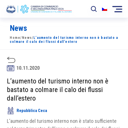
News
La Camera
Home
/
News
/
L‘aumento del turismo interno non è bastato a
News
colmare il calo dei flussi dall‘estero
Eventi
Sviluppo Mercato
10.11.2020
Soci
L‘aumento del turismo interno non è
bastato a colmare il calo dei flussi
Partner
dall‘estero
Progetti
Repubblica Ceca
Area riservata
L‘aumento del turismo interno non è stato sufficiente