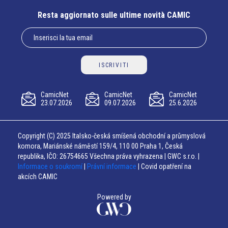
Resta aggiornato sulle ultime novità CAMIC
ISCRIVITI
CamicNet
CamicNet
CamicNet
23.07.2026
09.07.2026
25.6.2026
Copyright (C) 2025 Italsko-česká smíšená obchodní a průmyslová
komora, Mariánské náměstí 159/4, 110 00 Praha 1, Česká
republika, IČO: 26754665 Všechna práva vyhrazena | GWC s.r.o. |
Informace o soukromí
|
Právní informace
| Covid opatření na
akcích CAMIC
Powered by