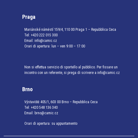
Praga
Mariánské náměstí 159/4, 110 00 Praga 1 – Repubblica Ceca
Tel:
+420 222 015 300
Email:
info@camic.cz
Orari di apertura: lun – ven 9:00 – 17:00
Non si effettua servizio di sportello al pubblico. Per fissare un
incontro con un referente, si prega di scrivere a info@camic.cz
Brno
Výstaviště 405/1, 603 00 Brno – Repubblica Ceca
Tel:
+420 548 136 340
Email:
brno@camic.cz
Orari di apertura: su appuntamento