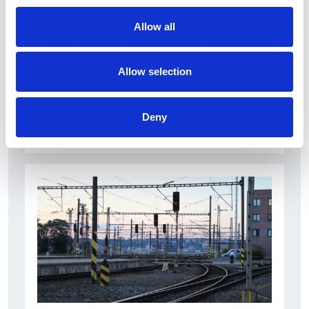
Allow all
Allow selection
La Škoda avvia la produzione del suo SUV Peaq
Deny
Repubblica Ceca