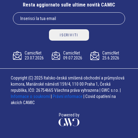
Resta aggiornato sulle ultime novità CAMIC
ISCRIVITI
CamicNet
CamicNet
CamicNet
23.07.2026
09.07.2026
25.6.2026
Copyright (C) 2025 Italsko-česká smíšená obchodní a průmyslová
komora, Mariánské náměstí 159/4, 110 00 Praha 1, Česká
republika, IČO: 26754665 Všechna práva vyhrazena | GWC s.r.o. |
Informace o soukromí
|
Právní informace
| Covid opatření na
akcích CAMIC
Powered by