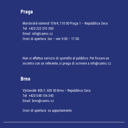
Praga
Mariánské náměstí 159/4, 110 00 Praga 1 – Repubblica Ceca
Tel:
+420 222 015 300
Email:
info@camic.cz
Orari di apertura: lun – ven 9:00 – 17:00
Non si effettua servizio di sportello al pubblico. Per fissare un
incontro con un referente, si prega di scrivere a info@camic.cz
Brno
Výstaviště 405/1, 603 00 Brno – Repubblica Ceca
Tel:
+420 548 136 340
Email:
brno@camic.cz
Orari di apertura: su appuntamento