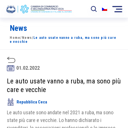
News
La Camera
Home
/
News
/
Le auto usate vanno a ruba, ma sono più care
News
e vecchie
Eventi
Sviluppo Mercato
01.02.2022
Soci
Le auto usate vanno a ruba, ma sono più
care e vecchie
Partner
Repubblica Ceca
Progetti
Le auto usate sono andate nel 2021 a ruba, ma sono
Area riservata
state più care e vecchie. Lo hanno dichiarato i
rivenditori, le associazioni professionali e le imprese