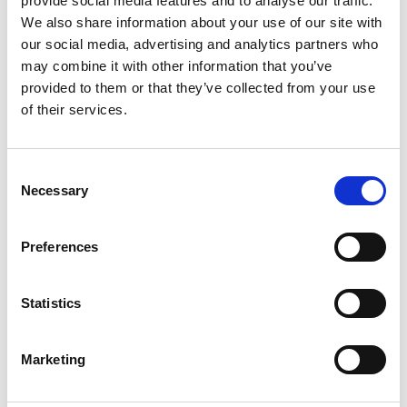
provide social media features and to analyse our traffic.
We also share information about your use of our site with
our social media, advertising and analytics partners who
may combine it with other information that you’ve
provided to them or that they’ve collected from your use
of their services.
Consent
7 Agosto 2026
Necessary
Selection
Nel primo semestre è aumentata fortemente la
costruzione di nuove abitazioni
Preferences
Repubblica Ceca
Statistics
Marketing