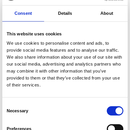
«
Grazie alla nostra posizione di leadership sul mercato
ceco e con la nostra forza finanziaria possiamo offrire
Consent
Details
About
ai nostri clienti, nell’ambito di rapporti commerciali con
società della regione, soluzioni uniche basate sulla
combinazione delle principali valute e un efficiente
This website uses cookies
sistema di pagamenti verso il resto del mondo.
We use cookies to personalise content and ads, to
Collaboriamo con le principali banche del sistema Forex
provide social media features and to analyse our traffic.
We also share information about your use of our site with
e con altri giganti del settore finanziario. Nelle relazioni
our social media, advertising and analytics partners who
con i clienti cerchiamo di stabilire un approccio
may combine it with other information that you’ve
personale cercando di trovare la soluzione migliore per
provided to them or that they’ve collected from your use
ogni esigenza
»
.
of their services.
Fonte: Camic
Consent
Fonte fotografica: SAB Finance
Necessary
Selection
Preferences