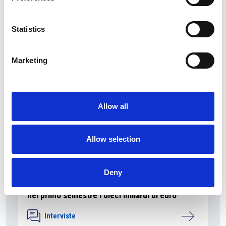
Statistics
Suggeriti per te
Marketing
Allow all
Allow selection
6 Agosto 2026
Deny
L’interscambio Italia – Repubblica ha superato
nel primo semestre i dieci miliardi di euro
Interviste