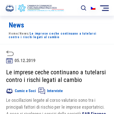
News
La Camera
Home
/
News
/
Le imprese ceche continuano a tutelarsi
News
contro i rischi legati al cambio
Eventi
Sviluppo Mercato
05.12.2019
Soci
Le imprese ceche continuano a tutelarsi
contro i rischi legati al cambio
Partner
Camic e Soci
Interviste
Progetti
Le oscillazioni legate al corso valutario sono tra i
Area riservata
principali fattori di rischio per le imprese esportatrici.
A esse si rivolgono i servizi della società
SAB Finance
,