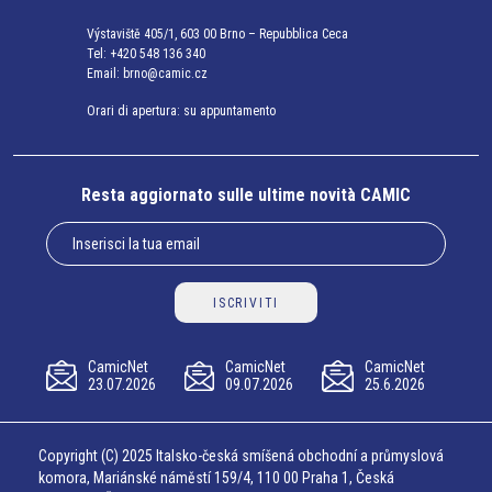
Výstaviště 405/1, 603 00 Brno – Repubblica Ceca
Tel:
+420 548 136 340
Email:
brno@camic.cz
Orari di apertura: su appuntamento
Resta aggiornato sulle ultime novità CAMIC
ISCRIVITI
CamicNet
CamicNet
CamicNet
23.07.2026
09.07.2026
25.6.2026
Copyright (C) 2025 Italsko-česká smíšená obchodní a průmyslová
komora, Mariánské náměstí 159/4, 110 00 Praha 1, Česká