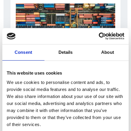
Consent
Details
About
6 Agosto 2026
This website uses cookies
L’interscambio Italia – Repubblica ha superato
nel primo semestre i dieci miliardi di euro
We use cookies to personalise content and ads, to
provide social media features and to analyse our traffic.
Interviste
We also share information about your use of our site with
our social media, advertising and analytics partners who
Overview Economica
may combine it with other information that you’ve
Repubblica Ceca
provided to them or that they’ve collected from your use
of their services.