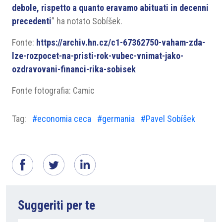
debole, rispetto a quanto eravamo abituati in decenni
precedenti
” ha notato Sobíšek.
Fonte:
https://archiv.hn.cz/c1-67362750-vaham-zda-
lze-rozpocet-na-pristi-rok-vubec-vnimat-jako-
ozdravovani-financi-rika-sobisek
Fonte fotografia: Camic
Tag:
#economia ceca
#germania
#Pavel Sobíšek
Suggeriti per te