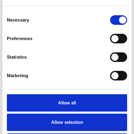
Consent
Necessary
Selection
Preferences
Statistics
Accelera la ripresa dell’industria nel corso del
Marketing
primo semestre
Overview Economica
Allow all
Repubblica Ceca
Allow selection