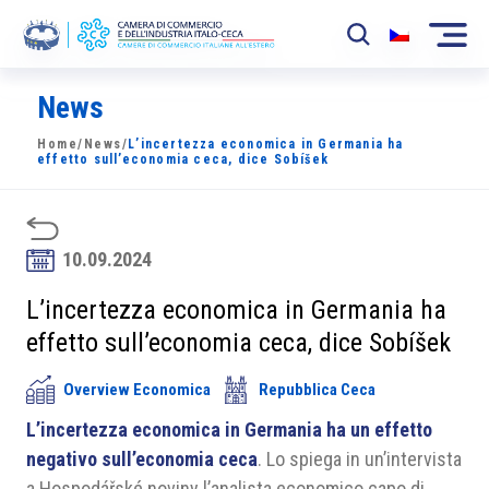
News
La Camera
Home
/
News
/
L’incertezza economica in Germania ha
News
effetto sull’economia ceca, dice Sobíšek
Eventi
Sviluppo Mercato
10.09.2024
Soci
L’incertezza economica in Germania ha
effetto sull’economia ceca, dice Sobíšek
Partner
Overview Economica
Repubblica Ceca
Progetti
L’incertezza economica in Germania ha un effetto
Area riservata
negativo sull’economia ceca
. Lo spiega in un’intervista
a Hospodářské noviny l’analista economico capo di