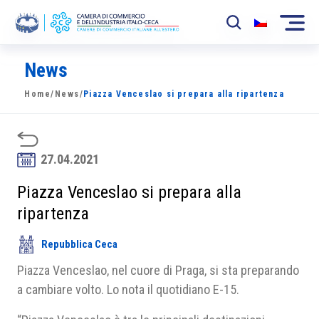
News
La Camera
Home
/
News
/
Piazza Venceslao si prepara alla ripartenza
News
Eventi
27.04.2021
Sviluppo Mercato
Piazza Venceslao si prepara alla
Soci
ripartenza
Partner
Repubblica Ceca
Progetti
Piazza Venceslao, nel cuore di Praga, si sta preparando
a cambiare volto. Lo nota il quotidiano E-15.
Area riservata