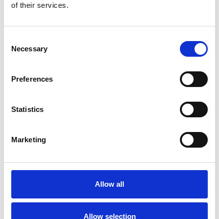
Nel primo semestre è aumentata fortemente la
of their services.
costruzione di nuove abitazioni
Repubblica Ceca
Consent
Necessary
Selection
Preferences
Statistics
Marketing
La Škoda avvia la produzione del suo SUV Peaq
Allow all
Repubblica Ceca
Allow selection