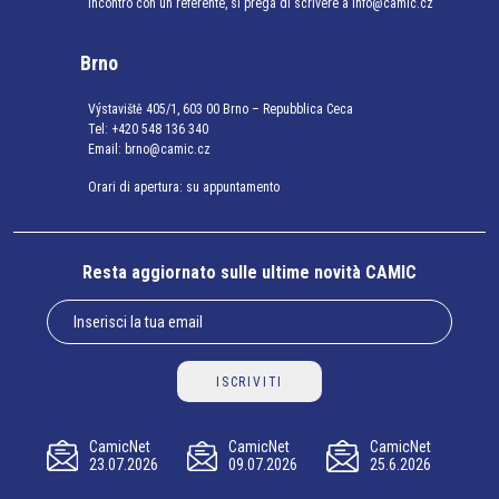
incontro con un referente, si prega di scrivere a info@camic.cz
Brno
Výstaviště 405/1, 603 00 Brno – Repubblica Ceca
Tel:
+420 548 136 340
Email:
brno@camic.cz
Orari di apertura: su appuntamento
Resta aggiornato sulle ultime novità CAMIC
ISCRIVITI
CamicNet
CamicNet
CamicNet
23.07.2026
09.07.2026
25.6.2026