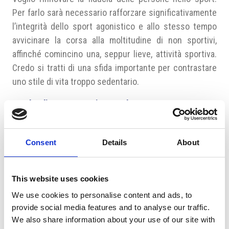
Per farlo sarà necessario rafforzare significativamente
l’integrità dello sport agonistico e allo stesso tempo
avvicinare la corsa alla moltitudine di non sportivi,
affinché comincino una, seppur lieve, attività sportiva.
Credo si tratti di una sfida importante per contrastare
uno stile di vita troppo sedentario.
PIM ha di recente avviato anche un nuovo programma
di impegno sociale a favore degli ex detenuti, la
corsa Yellow Ribbon. Ci può spiegare di cosa si
Consent
Details
About
tratta?
L’iniziativa vuole aiutare i detenuti che hanno molte
This website uses cookies
difficoltà a trovare lavoro una volta usciti di prigione.
Perciò alla corsa, che si svolgerà all’interno della
We use cookies to personalise content and ads, to
provide social media features and to analyse our traffic.
VolksWagen Marathon di maggio, prenderanno parte
We also share information about your use of our site with
anche dodici CEO, dodici poliziotti oltre a dodici