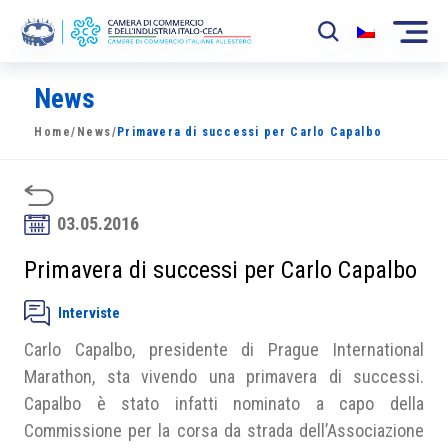
News
La Camera
Home
/
News
/
Primavera di successi per Carlo Capalbo
News
Eventi
03.05.2016
Sviluppo Mercato
Primavera di successi per Carlo Capalbo
Soci
Interviste
Partner
Carlo Capalbo, presidente di Prague International
Progetti
Marathon, sta vivendo una primavera di successi.
Capalbo è stato infatti nominato a capo della
Area riservata
Commissione per la corsa da strada dell’Associazione