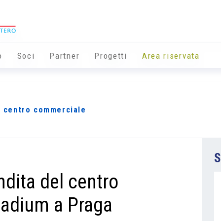
o
Soci
Partner
Progetti
Area riservata
el centro commerciale
S
ndita del centro
ladium a Praga