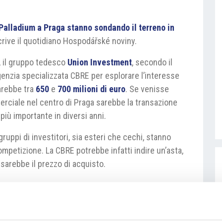
 Palladium a Praga stanno sondando il terreno in
rive il quotidiano Hospodářské noviny.
, il gruppo tedesco
Union Investment
, secondo il
agenzia specializzata CBRE per esplorare l’interesse
sarebbe tra
650
e
700
milioni di euro
. Se venisse
erciale nel centro di Praga sarebbe la transazione
iù importante in diversi anni.
ppi di investitori, sia esteri che cechi, stanno
competizione. La CBRE potrebbe infatti indire un’asta,
 sarebbe il prezzo di acquisto.
7890-prodej-nejdrazsiho-obchodniho-centra-v-
tuzemsky-kapital