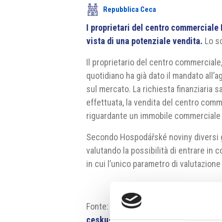
Repubblica Ceca
I proprietari del centro commerciale
vista di una potenziale vendita.
Lo sc
Il proprietario del centro commerciale
quotidiano ha già dato il mandato all’
sul mercato. La richiesta finanziaria 
effettuata, la vendita del centro comm
riguardante un immobile commerciale p
Secondo Hospodářské noviny diversi gru
valutando la possibilità di entrare in 
in cui l’unico parametro di valutazione
Fonte:
https://archiv.hn.cz/c1-6773
cesku-se-rozbiha-na-ztec-vyrazi-i-