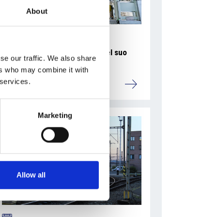
About
La Škoda avvia la produzione del suo
se our traffic. We also share
SUV Peaq
ers who may combine it with
 services.
Repubblica Ceca
Marketing
Allow all