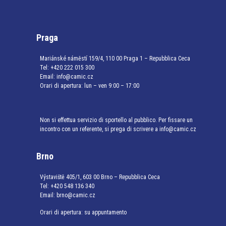
Praga
Mariánské náměstí 159/4, 110 00 Praga 1 – Repubblica Ceca
Tel:
+420 222 015 300
Email:
info@camic.cz
Orari di apertura: lun – ven 9:00 – 17:00
Non si effettua servizio di sportello al pubblico. Per fissare un
incontro con un referente, si prega di scrivere a info@camic.cz
Brno
Výstaviště 405/1, 603 00 Brno – Repubblica Ceca
Tel:
+420 548 136 340
Email:
brno@camic.cz
Orari di apertura: su appuntamento