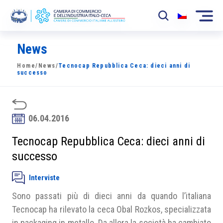
News
La Camera
Home
/
News
/
Tecnocap Repubblica Ceca: dieci anni di
News
successo
Eventi
Sviluppo Mercato
06.04.2016
Soci
Tecnocap Repubblica Ceca: dieci anni di
successo
Partner
Interviste
Progetti
Sono passati più di dieci anni da quando l’italiana
Area riservata
Tecnocap ha rilevato la ceca Obal Rozkos, specializzata
in packaging in metallo. Da allora la società ha cambiato