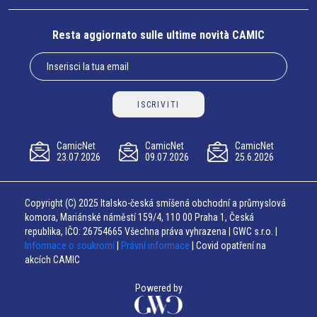
Resta aggiornato sulle ultime novità CAMIC
ISCRIVITI
CamicNet
CamicNet
CamicNet
23.07.2026
09.07.2026
25.6.2026
Copyright (C) 2025 Italsko-česká smíšená obchodní a průmyslová
komora, Mariánské náměstí 159/4, 110 00 Praha 1, Česká
republika, IČO: 26754665 Všechna práva vyhrazena | GWC s.r.o. |
Informace o soukromí
|
Právní informace
| Covid opatření na
akcích CAMIC
Powered by