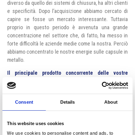
diverso da quello dei sistemi di chiusura, ha altri clienti
e specificità. Dopo l’acquisizione abbiamo cercato di
capire se fosse un mercato interessante. Tuttavia
proprio in questo periodo è avvenuta una grande
concentrazione nel settore che, di fatto, ha messo in
forte difficoltà le aziende medie come la nostra. Perciò
abbiamo concentrato le nostre energie sulle capsule in
metallo.
Il principale prodotto concorrente delle vostre
capsule sono i tappi di plastica. Quali sono i vantaggi
del prodotto in metallo?
Uno dei vantaggi è l’alta riciclabilità, che nelle capsule
Consent
Details
About
in metallo raggiunge praticamente il 100%. Solitamente
le capsule in metallo sono usate su contenitori di
This website uses cookies
vetro, che sono quindi totalmente riciclabili. Inoltre i
We use cookies to personalise content and ads, to
prodotti in metallo hanno una maggiore resistenza al