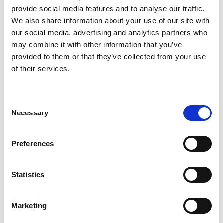
provide social media features and to analyse our traffic.
calore e sono quindi più adatti per processi di
We also share information about your use of our site with
pastorizzazione. Le capsule in metallo garantiscono
our social media, advertising and analytics partners who
quindi una maggiore salubrità degli alimenti.
may combine it with other information that you’ve
provided to them or that they’ve collected from your use
Tecnocap ha una forte politica della responsabilità
of their services.
sociale dell’azienda. Quali sono i pilastri di questa
politica aziendale?
Consent
Uno dei pilastri è la sostenibilità ambientale della
Necessary
Selection
produzione e dei nostri prodotti. Molto importante è la
relazione con il territorio, dove ha sede lo stabilimento.
Preferences
Oltre alle donazioni abbiamo anche programmi tramite
cui delle persone disabili vengono a lavorare nel nostro
Statistics
stabilimento. Sosteniamo anche diverse attività
sportive, tra le quali anche una scuola di hockey su
ghiaccio, permettendo anche ai figli delle famiglie meno
Marketing
abbienti di frequentarla. Facciamo quindi un forte