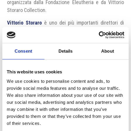
organizzata dalla Fondazione Eleutheria e da Vittorio
Storaro Collection.
Vittorio Storaro
è uno dei più importanti direttori di
regia italiani viventi. Durante la sua carriera ha
collaborato con importanti registi italiani e
internazionali, tra cui
Dario Argento, Bernardo
Consent
Details
About
Bertolucci,Warren Beaty Francis Ford Coppola o
Carlos Saura.
Il suo ultimo film è Café Society del
regista Woody Allen. Storaro può contare nel suo
This website uses cookies
palmares ben tre premi Oscar per i film Apocallypse
We use cookies to personalise content and ads, to
Now, Reds e L’Ultimo Imperatore.
provide social media features and to analyse our traffic.
We also share information about your use of our site with
Fonte: Camic
our social media, advertising and analytics partners who
may combine it with other information that you’ve
Fonte Fotografia: Fondazione Eleutheria
provided to them or that they’ve collected from your use
of their services.