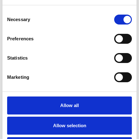
Consent
Necessary
Selection
Suggeriti per te
Preferences
Statistics
Marketing
Allow all
7 Agosto 2026
Nel primo semestre è aumentata fortemente la
costruzione di nuove abitazioni
Allow selection
Repubblica Ceca