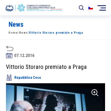
News
La Camera
Home
/
News
/
Vittorio Storaro premiato a Praga
News
Eventi
07.12.2016
Sviluppo Mercato
Vittorio Storaro premiato a Praga
Soci
Repubblica Ceca
Partner
Progetti
Area riservata