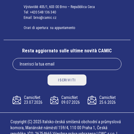
Výstaviště 405/1, 603 00 Brno – Repubblica Ceca
Tel:
+420 548 136 340
Email:
brno@camic.cz
Orari di apertura: su appuntamento
Resta aggiornato sulle ultime novità CAMIC
ISCRIVITI
CamicNet
CamicNet
CamicNet
23.07.2026
09.07.2026
25.6.2026
Copyright (C) 2025 Italsko-česká smíšená obchodní a průmyslová
komora, Mariánské náměstí 159/4, 110 00 Praha 1, Česká
republika, IČO: 26754665 Všechna práva vyhrazena | GWC s.r.o. |