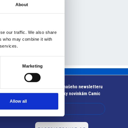
About
o.
se our traffic. We also share
ers who may combine it with
 services.
Marketing
stí
ké a
ch
Přihlaste se k odběru našeho newsletteru
ů.
Zůstaňte v obraze díky novinkám Camic
bil
Allow all
l