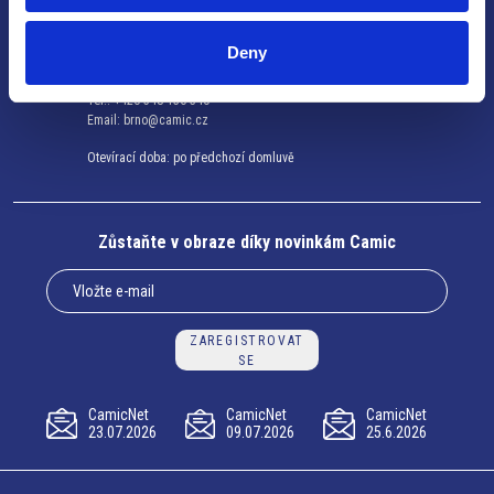
Brno
Deny
Výstaviště 405/1, 603 00 Brno –
Česká republika
Tel.: +420 548 136 340
Email:
brno@camic.cz
Otevírací doba: po předchozí domluvě
Zůstaňte v obraze díky novinkám Camic
ZAREGISTROVAT
SE
CamicNet
CamicNet
CamicNet
23.07.2026
09.07.2026
25.6.2026