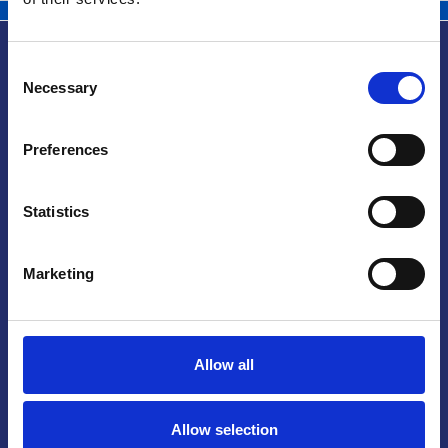
Consent
Necessary
Selection
Užitečné informace
Preferences
Statistics
Praha
Marketing
Mariánské náměstí 159/4, 110 00 Praha 1 –
Česká republika
Tel.: +420 222 015 300
Email:
info@camic.cz
Otevírací doba: po–pá 9:00–17:00
Allow all
Návštěvy jsou možné pouze po předchozí domluvě. Pro sjednání
schůzky nás prosím kontaktujte na info@camic.cz.
Allow selection