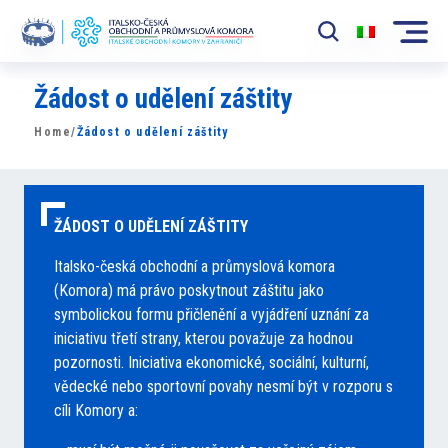
Žádost o udělení záštity
Komora
Home
/
Žádost o udělení záštity
News
Události
ŽÁDOST O UDĚLENÍ ZÁŠTITY
Rozvoj Trhu
Italsko-česká obchodní a průmyslová komora
Členové
(Komora) má právo poskytnout záštitu jako
symbolickou formu přičlenění a vyjádření uznání za
Partneři
iniciativu třetí strany, kterou považuje za hodnou
pozornosti. Iniciativa ekonomické, sociální, kulturní,
​​Projekty
vědecké nebo sportovní povahy nesmí být v rozporu s
cíli Komory a:
Členská sekce