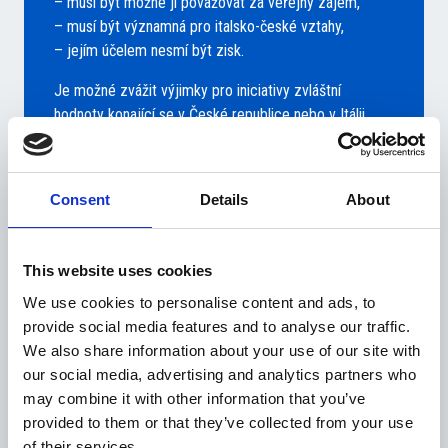
– musí být možné ji považovat za veřejný zájem,
– musí být významná pro italsko-české vztahy,
– jejím účelem nesmí být zisk.
Je možné zvážit výjimky pro iniciativy zvláštní
hodnoty konající se v České republice nebo v Itálii
nebo pro iniciativy, které jednoznačně přispívají k
naplňování cílů Komory.
Consent
Details
About
Žádost o záštitu musí být doručena nejméně 30 dnů
přede dnem konání nebo zahájení iniciativy na adresu
info@camic.cz nebo poštou na adresu Komory.
This website uses cookies
Podrobné informace, včetně způsobu podání žádosti,
We use cookies to personalise content and ads, to
jsou
k dispozici zde
.
provide social media features and to analyse our traffic.
We also share information about your use of our site with
our social media, advertising and analytics partners who
may combine it with other information that you’ve
provided to them or that they’ve collected from your use
of their services.