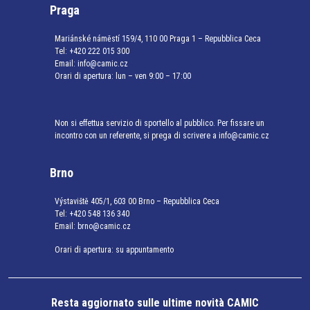
Praga
Mariánské náměstí 159/4, 110 00 Praga 1 – Repubblica Ceca
Tel:
+420 222 015 300
Email:
info@camic.cz
Orari di apertura: lun – ven 9:00 – 17:00
Non si effettua servizio di sportello al pubblico. Per fissare un
incontro con un referente, si prega di scrivere a info@camic.cz
Brno
Výstaviště 405/1, 603 00 Brno – Repubblica Ceca
Tel:
+420 548 136 340
Email:
brno@camic.cz
Orari di apertura: su appuntamento
Resta aggiornato sulle ultime novità CAMIC