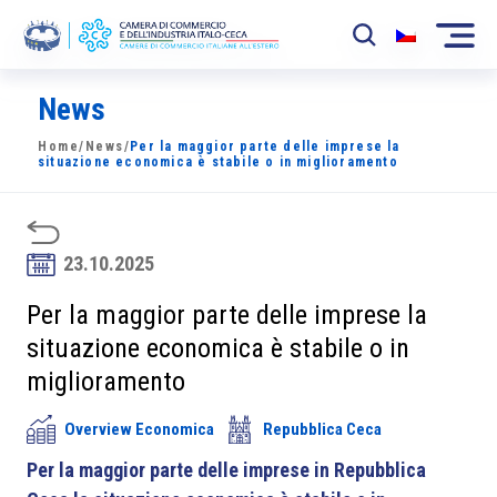
News
La Camera
Home
/
News
/
Per la maggior parte delle imprese la
News
situazione economica è stabile o in miglioramento
Eventi
Sviluppo Mercato
23.10.2025
Soci
Per la maggior parte delle imprese la
situazione economica è stabile o in
Partner
miglioramento
Progetti
Overview Economica
Repubblica Ceca
Area riservata
Per la maggior parte delle imprese in Repubblica