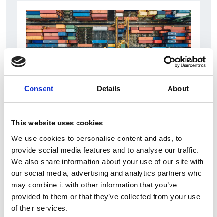
Consent
Details
About
6 Agosto 2026
This website uses cookies
L’interscambio Italia – Repubblica ha superato
nel primo semestre i dieci miliardi di euro
We use cookies to personalise content and ads, to
provide social media features and to analyse our traffic.
Interviste
We also share information about your use of our site with
our social media, advertising and analytics partners who
Overview Economica
may combine it with other information that you’ve
Repubblica Ceca
provided to them or that they’ve collected from your use
of their services.