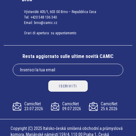
Výstaviště 405/1, 603 00 Brno – Repubblica Ceca
Tel:
+420 548 136 340
Email:
brno@camic.cz
Orari di apertura: su appuntamento
Resta aggiornato sulle ultime novità CAMIC
ISCRIVITI
CamicNet
CamicNet
CamicNet
23.07.2026
09.07.2026
25.6.2026
Copyright (C) 2025 Italsko-česká smíšená obchodní a průmyslová
komora, Mariánské náměstí 159/4, 110 00 Praha 1, Česká