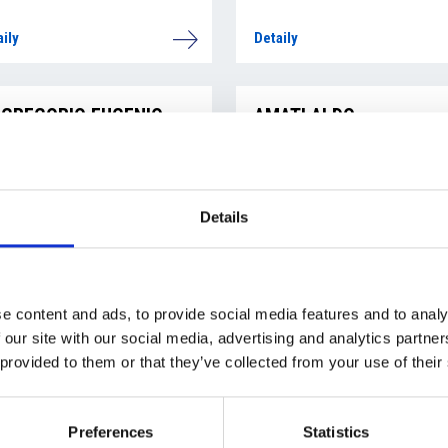
aily
Detaily
 GREGORIO EUGENIO
AMATI ALDO
aily
Detaily
Details
NZAR VOJTĚCH
PASQUALE MARIA ELEN
e content and ads, to provide social media features and to analy
 our site with our social media, advertising and analytics partn
 provided to them or that they’ve collected from your use of their
aily
Detaily
Preferences
Statistics