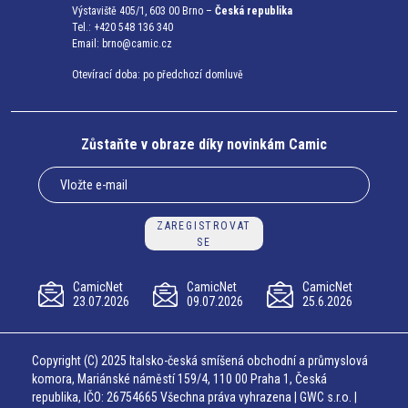
Výstaviště 405/1, 603 00 Brno –
Česká republika
Tel.: +420 548 136 340
Email:
brno@camic.cz
Otevírací doba: po předchozí domluvě
Zůstaňte v obraze díky novinkám Camic
ZAREGISTROVAT
SE
CamicNet
CamicNet
CamicNet
23.07.2026
09.07.2026
25.6.2026
Copyright (C) 2025 Italsko-česká smíšená obchodní a průmyslová
komora, Mariánské náměstí 159/4, 110 00 Praha 1, Česká
republika, IČO: 26754665 Všechna práva vyhrazena | GWC s.r.o. |