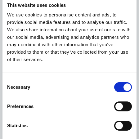
This website uses cookies
AMATI ALDO
We use cookies to personalise content and ads, to
provide social media features and to analyse our traffic.
We also share information about your use of our site with
our social media, advertising and analytics partners who
Detaily
may combine it with other information that you’ve
provided to them or that they’ve collected from your use
of their services.
ADAMOVSKÝ MICHAL
Consent
Necessary
Selection
Detaily
Preferences
ASOCIACE STRATEGICKÉ KOMUNIKACE A
Statistics
VZTAHŮ S VEŘEJNOSTÍ z. s. (ASCOPA)