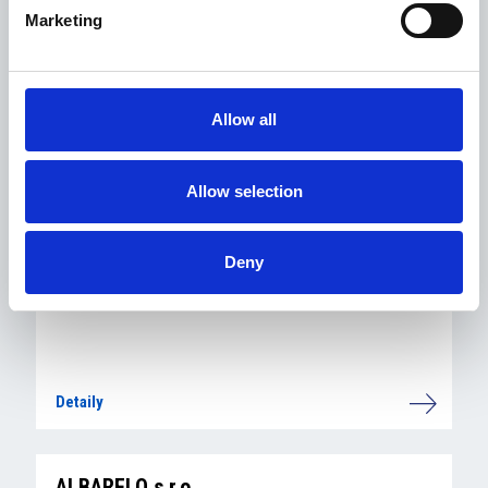
Marketing
Detaily
ANTARES a.s.
Allow all
Allow selection
Detaily
Deny
ALV HOSPITALITY GROUP s.r.o.
Detaily
ALBARELO s.r.o.