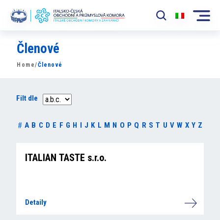
Členové
Komora
Home
/
Členové
News
Události
Filt dle
Rozvoj Trhu
#
A
B
C
D
E
F
G
H
I
J
K
L
M
N
O
P
Q
R
S
T
U
V
W
X
Y
Z
Členové
ITALIAN TASTE s.r.o.
Partneři
​​Projekty
Detaily
Členská sekce