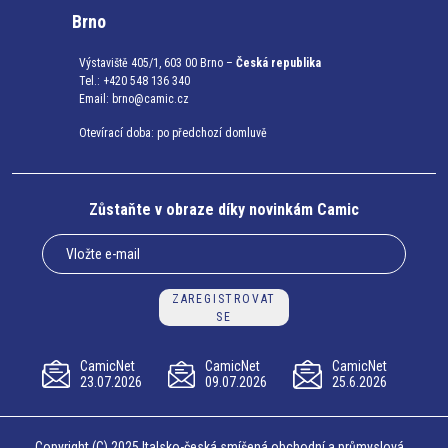
Brno
Výstaviště 405/1, 603 00 Brno –
Česká republika
Tel.: +420 548 136 340
Email:
brno@camic.cz
Otevírací doba: po předchozí domluvě
Zůstaňte v obraze díky novinkám Camic
ZAREGISTROVAT
SE
CamicNet
CamicNet
CamicNet
23.07.2026
09.07.2026
25.6.2026
Copyright (C) 2025 Italsko-česká smíšená obchodní a průmyslová