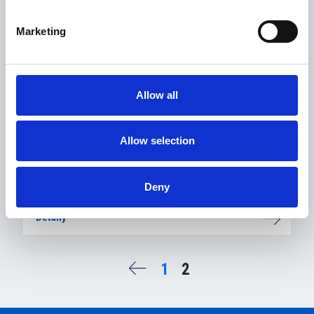
Marketing
IVAR CS spol. s.r.o.
Allow all
Detaily
Allow selection
IVECO Czech Republic, a.s.
Deny
Detaily
1
2