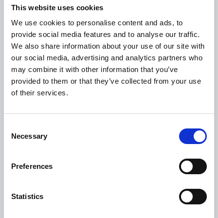
This website uses cookies
PIERALLI ANDREAS
We use cookies to personalise content and ads, to
provide social media features and to analyse our traffic.
We also share information about your use of our site with
our social media, advertising and analytics partners who
Detaily
may combine it with other information that you’ve
provided to them or that they’ve collected from your use
of their services.
RENOMIA, a. s.
Consent
Necessary
Selection
Detaily
Preferences
SARDEGNA TRAVEL s.r.o.
Statistics