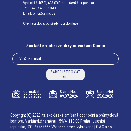
Výstaviště 405/1, 603 00 Brno –
Česká republika
Tel.: +420 548 136 340
Email:
brno@camic.cz
Otevírací doba: po předchozí domluvě
Zůstaňte v obraze díky novinkám Camic
ZAREGISTROVAT
SE
CamicNet
CamicNet
CamicNet
23.07.2026
09.07.2026
25.6.2026
Copyright (C) 2025 Italsko-česká smíšená obchodní a průmyslová
komora, Mariánské náměstí 159/4, 110 00 Praha 1, Česká
republika, IČO: 26754665 Všechna práva vyhrazena | GWC s.r.o. |