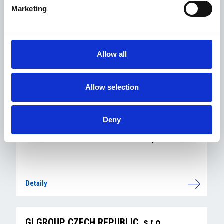
Marketing
Detaily
INAZ Czech s.r.o.
Allow all
Allow selection
Detaily
Deny
GENERALI ČESKÁ POJIŠŤOVNA, a.s.
Detaily
GI GROUP CZECH REPUBLIC, s.r.o.