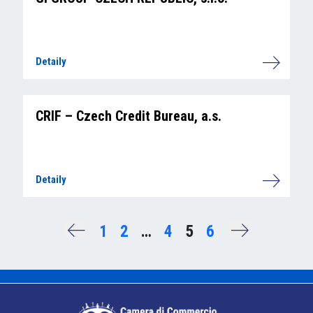
Detaily
CRIF – Czech Credit Bureau, a.s.
Detaily
1
2
…
4
5
6