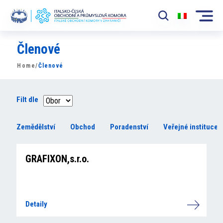
Členové
Komora
Home
/
Členové
News
Události
Filt dle
Rozvoj Trhu
Zemědělství
Obchod
Poradenství
Veřejné instituce
Členové
GRAFIXON,s.r.o.
Partneři
​​Projekty
Detaily
Členská sekce