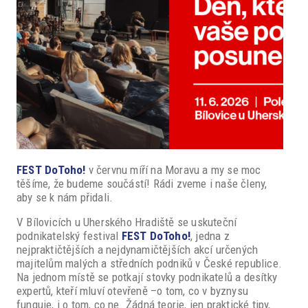
FEST DoToho!
v červnu míří na Moravu a my se moc
těšíme, že budeme součástí! Rádi zveme i naše členy,
aby se k nám přidali.
V Bílovicích u Uherského Hradiště se uskuteční
podnikatelský festival
FEST DoToho!
, jedna z
nejpraktičtějších a nejdynamičtějších akcí určených
majitelům malých a středních podniků v České republice.
Na jednom místě se potkají stovky podnikatelů a desítky
expertů, kteří mluví otevřeně –o tom, co v byznysu
funguje, i o tom, co ne. Žádná teorie, jen praktické tipy,