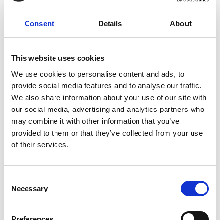
Consent
Details
About
This website uses cookies
We use cookies to personalise content and ads, to
provide social media features and to analyse our traffic.
We also share information about your use of our site with
our social media, advertising and analytics partners who
may combine it with other information that you’ve
provided to them or that they’ve collected from your use
Uvidíme se?
of their services.
Program festivalu bude rozdělen do několika tematických
zón:
Consent
Kryté pódium – setkání s majiteli malých a
Necessary
Selection
středních firem, foundery a osobnostmi českého
podnikatelského prostředí
Venkovní pódium – rozhovory a moderované diskuze
Preferences