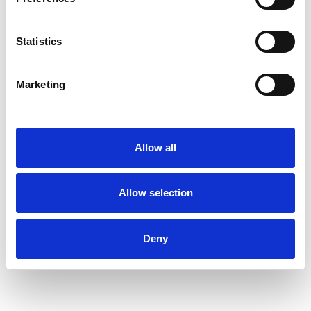
v otevřeném a neformálním formátu
Workshop zóna – praktické a interaktivní workshopy
zaměřené na konkrétní nástroje, frameworky a
Statistics
řešení pro firmy
Kreativní & business zóna – prostor věnovaný
designu, brandingu, storytellingu a inovacím;
Marketing
Networking / odborné konzultace – propojení
podnikatelů a expertů s možností individuálních
setkání
Expo zóna – značky, služby a nástroje podporující
růst firem
Allow all
Allow selection
Deny