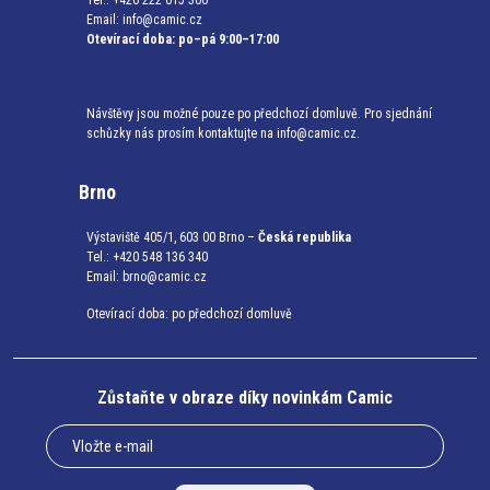
Tel.: +420 222 015 300
Email:
info@camic.cz
Otevírací doba: po–pá 9:00–17:00
Návštěvy jsou možné pouze po předchozí domluvě. Pro sjednání
schůzky nás prosím kontaktujte na info@camic.cz.
Brno
Výstaviště 405/1, 603 00 Brno –
Česká republika
Tel.: +420 548 136 340
Email:
brno@camic.cz
Otevírací doba: po předchozí domluvě
Zůstaňte v obraze díky novinkám Camic