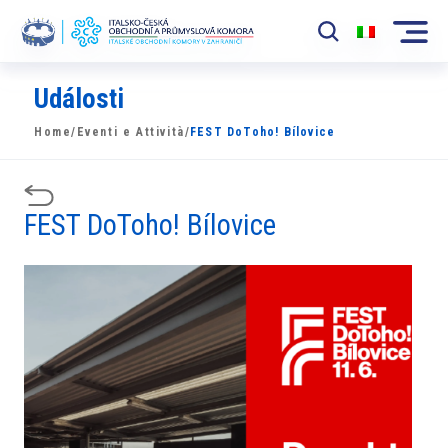
Události
Komora
Home
/
Eventi e Attività
/
FEST DoToho! Bílovice
News
Události
FEST DoToho! Bílovice
Rozvoj Trhu
Členové
Partneři
​​Projekty
Členská sekce