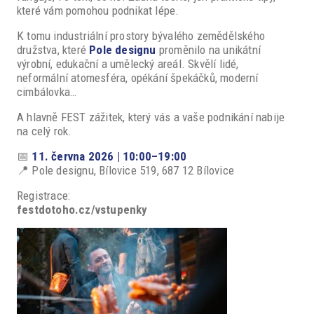
které vám pomohou podnikat lépe.
K tomu industriální prostory bývalého zemědělského
družstva, které
Pole designu
proměnilo na unikátní
výrobní, edukační a umělecký areál. Skvělí lidé,
neformální atomesféra, opékání špekáčků, moderní
cimbálovka…
A hlavně FEST zážitek, který vás a vaše podnikání nabije
na celý rok.
📅
11. června 2026 | 10:00–19:00
📍 Pole designu, Bílovice 519, 687 12 Bílovice
Registrace:
festdotoho.cz/vstupenky