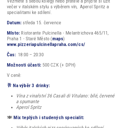
Vezměte s sebou kolegy nebo přátele a přijďte si užít
večer v italském stylu s výběrem vín, Aperol Spritz a
specialitami ke sdílení.
Datum:
středa 15. července
Místo:
Ristorante Pulcinella - Melantrichova 465/11,
Praha 1 - Staré Město (
maps
)
www.pizzeriapulcinellapraha.com/cs/
Čas:
18:00 – 20:30
Možnosti účasti:
500 CZK (+ DPH)
V ceně:
🥂
Na výběr 3 drinky:
Vína z vinařství 36 Casali di Vitulano: bílé, červené
a spumante
Aperol Spritz
🍽️
Mix teplých i studených specialit:
Výběr italských pizz servírovaných ke sdílení