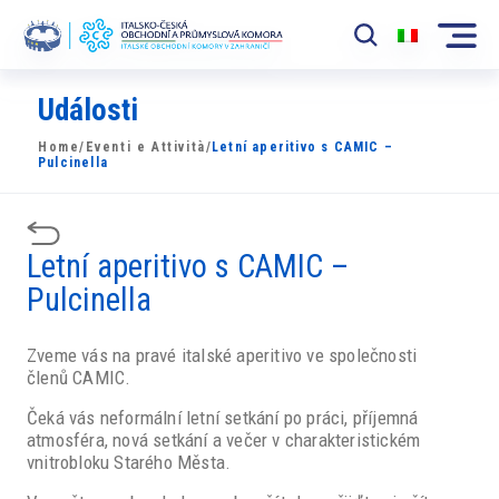
Události
Komora
Home
/
Eventi e Attività
/
Letní aperitivo s CAMIC –
News
Pulcinella
Události
Letní aperitivo s CAMIC –
Rozvoj Trhu
Pulcinella
Členové
Zveme vás na pravé italské aperitivo ve společnosti
Partneři
členů CAMIC.
​​Projekty
Čeká vás neformální letní setkání po práci, příjemná
atmosféra, nová setkání a večer v charakteristickém
vnitrobloku Starého Města.
Členská sekce