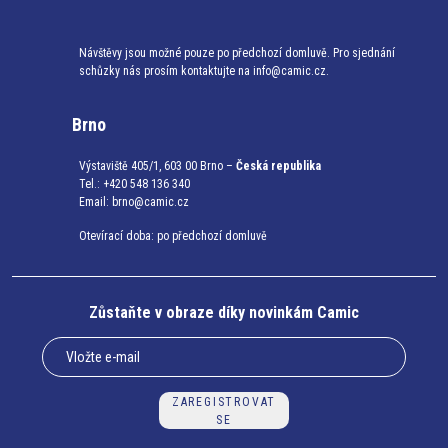
Návštěvy jsou možné pouze po předchozí domluvě. Pro sjednání
schůzky nás prosím kontaktujte na info@camic.cz.
Brno
Výstaviště 405/1, 603 00 Brno –
Česká republika
Tel.: +420 548 136 340
Email:
brno@camic.cz
Otevírací doba: po předchozí domluvě
Zůstaňte v obraze díky novinkám Camic
ZAREGISTROVAT
SE