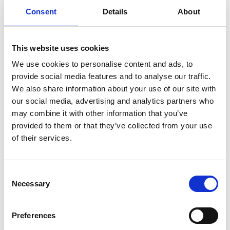
Consent
Details
About
This website uses cookies
We use cookies to personalise content and ads, to
provide social media features and to analyse our traffic.
We also share information about your use of our site with
our social media, advertising and analytics partners who
may combine it with other information that you’ve
provided to them or that they’ve collected from your use
of their services.
15
Pizzerie Pulcinella, Melantrichova,
h.
Consent
Necessary
Staré Město, Česko
Selection
18:00 -
20:30
ČERVENEC
2026
Preferences