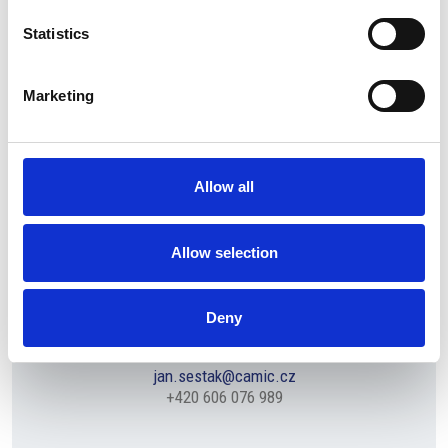
Aggiungi al
calendario
Statistics
Zúčastněte se akce
Marketing
JSI ČLENEM?
Pokud se chcete zúčastnit, vyplňte formulář se svými údaji
Allow all
PŘEJÍT NA FORMULÁŘ
Allow selection
NEJSI JEŠTĚ ČLENEM
Deny
kontaktuj našeho
Event Managera Jana Šestáka
jan.sestak@camic.cz
+420 606 076 989