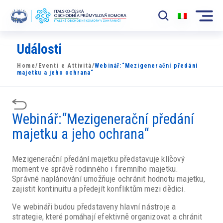
Události
Komora
Home
/
Eventi e Attività
/
Webinář:“Mezigenerační předání
News
majetku a jeho ochrana“
Události
Webinář:“Mezigenerační předání
Rozvoj Trhu
majetku a jeho ochrana“
Členové
Mezigenerační předání majetku představuje klíčový
Partneři
moment ve správě rodinného i firemního majetku.
Správné naplánování umožňuje ochránit hodnotu majetku,
​​Projekty
zajistit kontinuitu a předejít konfliktům mezi dědici.
Ve webináři budou představeny hlavní nástroje a
Členská sekce
strategie, které pomáhají efektivně organizovat a chránit