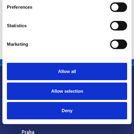
27
h.
Preferences
Aggiungi al
09:00 - 09:30
KVĚTEN
calendario
2026
Statistics
Marketing
Allow all
Allow selection
Užitečné informace
Deny
Praha