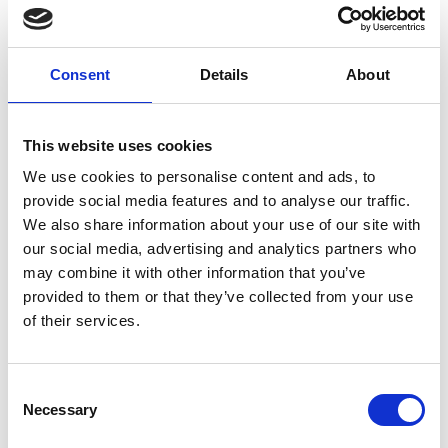
LUCA SAVINO
,
člen CAMIC, partner ve Studio Savino
,
působí jako firemní konzultant v České republice již od
Consent
Details
About
roku 1991, přičemž je i nositelem certifikace pro daňové
poradce v Itálii. Mimo jiné také přednáší na Univerzitě v
Terstu kurzy podnikové ekonomiky.
This website uses cookies
Jazyk:
čeština a italština se simultánním překladem.
We use cookies to personalise content and ads, to
Platforma:
Online Zoom; link k připojení k webináři bude
provide social media features and to analyse our traffic.
přihlášeným automaticky zaslán e-mailem po registraci.
We also share information about your use of our site with
our social media, advertising and analytics partners who
Akce se koná zdarma pro členy Camic. Nejste členem?
may combine it with other information that you’ve
Kontaktujte nás!
provided to them or that they’ve collected from your use
Pro informace a přihlášení s upřesněním formy účasti se
of their services.
obracejte na: Jan Šesták,
jan.sestak@camic.cz
/
+420 606 076 989.
Consent
Necessary
Selection