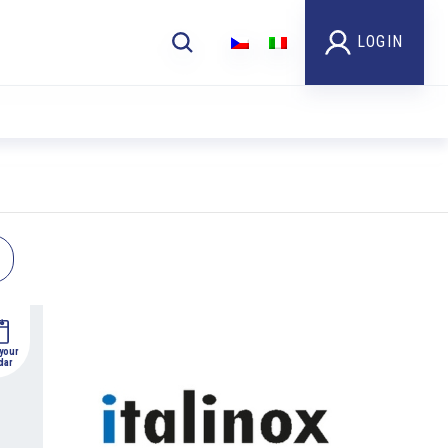
LOGIN
 your
dar