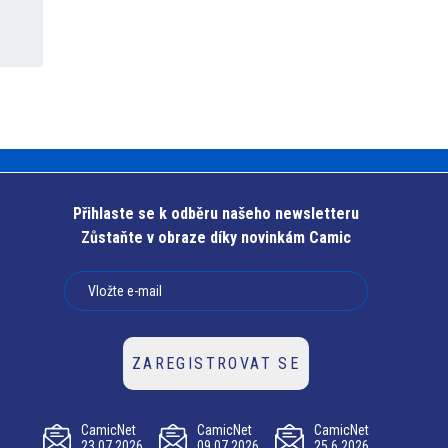
Přihlaste se k odběru našeho newsletteru
Zůstaňte v obraze díky novinkám Camic
ZAREGISTROVAT SE
CamicNet
CamicNet
CamicNet
23.07.2026
09.07.2026
25.6.2026