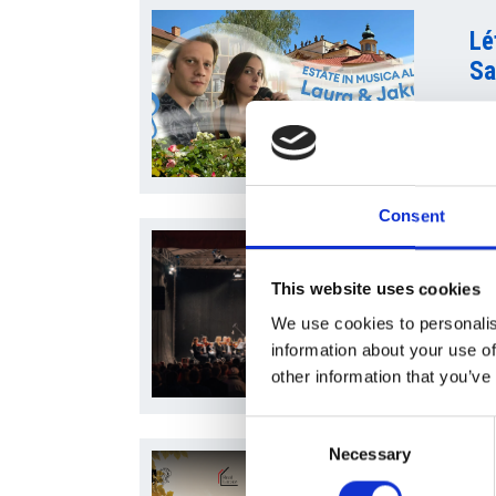
Lé
Sa
Consent
D
WI
This website uses cookies
Zá
We use cookies to personalis
information about your use of
other information that you’ve
Consent
Necessary
Selection
Ar