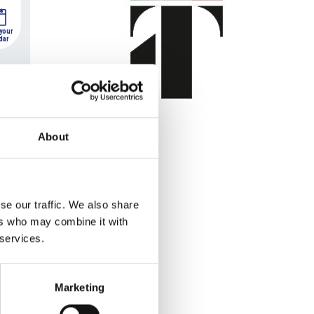
 your
dar
About
 your
dar
se our traffic. We also share
ers who may combine it with
 services.
Marketing
 your