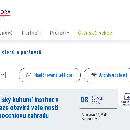
enové
Partneři
​​Projekty
Členská sekce
h členů a partnerů
Naplánované události
Archiv událostí
08
alský kulturní institut v
ČERVEN
Add in
2026
calen
aze otevírá veřejnosti
nocchiovu zahradu
Šporkova 14, Malá
Strana, Česko