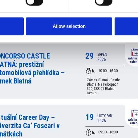
calen
čer společnosti
h.
alLocate
18:00 - 22:00
Mandarin Oriental,
Prague, Nebovidská,
Allow selection
Malá Strana, Česko
29
ONCORSO CASTLE
SRPEN
Add in
2026
calen
ATNÁ: prestižní
h.
tomobilová přehlídka –
10:00 - 16:30
mek Blatná
Zámek Blatná - Castle
Blatna, Na Příkopech
320, 388 01 Blatná,
Česko
19
rtuální Career Day –
LISTOPAD
Add in
2026
calen
iverzita Ca’ Foscari v
h.
nátkách
09:30 - 16:30