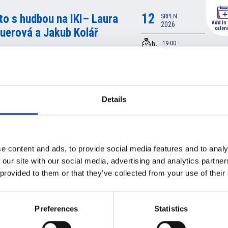
12
to s hudbou na IKI– Laura
SRPEN
Add in
2026
calen
uerová a Jakub Kolář
h.
19:00
Italský kulturní institut v
Praze, Šporkova, Malá
Strana, Hlavní město
Praha, Česko
Details
22
ONAU PHILHARMONIE
SRPEN
Add in
2026
calen
EN: In Vino Veritas –
h.
mek Blatná
19:30 - 21:30
e content and ads, to provide social media features and to analy
Zámek Blatná - Castle
 our site with our social media, advertising and analytics partn
Blatna, Na Příkopech
 provided to them or that they’ve collected from your use of their
320, 388 01 Blatná,
Česko
Preferences
Statistics
26
t of Sharing 2026: letní
SRPEN
Add in
2026