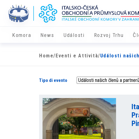
Komora
News
Události
Rozvoj Trhu
Čl
Home
/
Eventi e Attività
/
Události našic
Tipo di evento
It
Pr
Pi