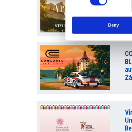
ve
Re
Deny
C
BL
au
Zá
Vi
Un
Be