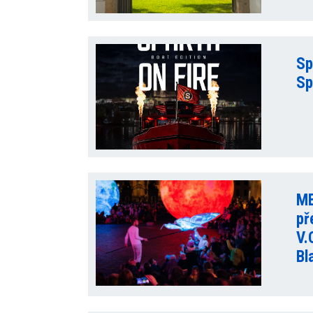
Sp
Sp
ME
př
V.
Bl