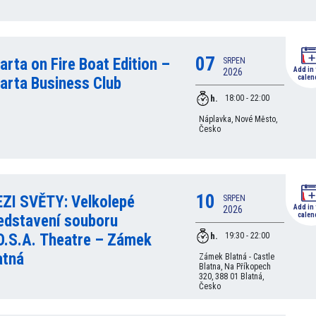
07
arta on Fire Boat Edition –
SRPEN
Add in
2026
calen
arta Business Club
h.
18:00 - 22:00
Náplavka, Nové Město,
Česko
10
ZI SVĚTY: Velkolepé
SRPEN
Add in
2026
calen
edstavení souboru
h.
O.S.A. Theatre – Zámek
19:30 - 22:00
atná
Zámek Blatná - Castle
Blatna, Na Příkopech
320, 388 01 Blatná,
Česko