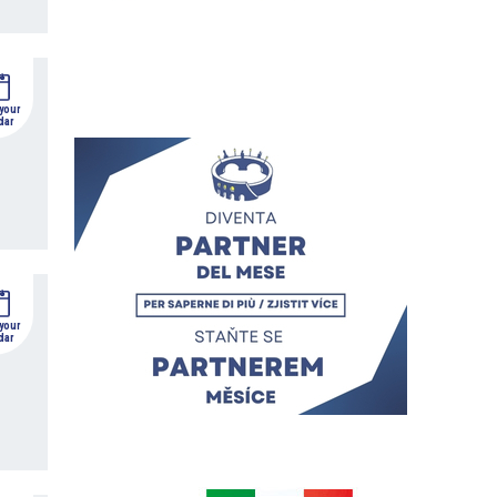
 your
dar
 your
dar