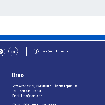
Užitečné informace
Brno
Výstaviště 405/1, 603 00 Brno –
Česká republika
Tel.: +420 548 136 340
Email:
brno@camic.cz
Otevírací doba: po předchozí domluvě