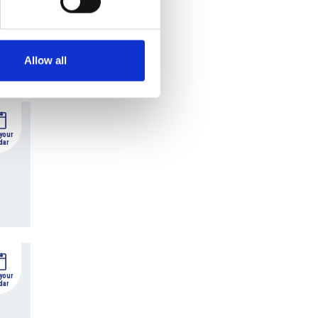
dar
Allow all
 your
dar
 your
dar