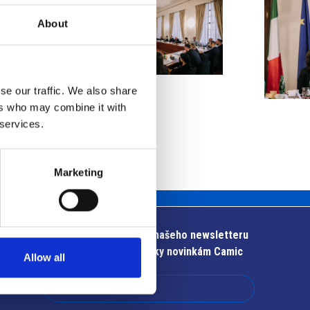
About
se our traffic. We also share
ers who may combine it with
 services.
Marketing
Přihlaste se k odběru našeho newsletteru
Zůstaňte v obraze díky novinkám Camic
Allow all