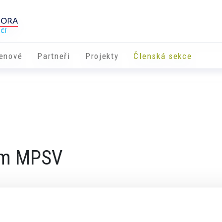
enové
Partneři
​​Projekty
Členská sekce
em MPSV