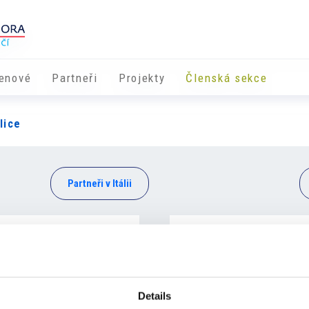
enové
Partneři
​​Projekty
Členská sekce
lice
Partneři v Itálii
Details