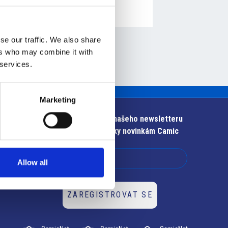
se our traffic. We also share
ers who may combine it with
 services.
Marketing
Přihlaste se k odběru našeho newsletteru
Zůstaňte v obraze díky novinkám Camic
Allow all
ZAREGISTROVAT SE