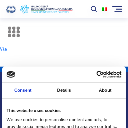
Komora
News
Vše
Události
Rozvoj Trhu
Členové
Consent
Details
About
Partneři
Užitečné informace
​​Projekty
This website uses cookies
Členská sekce
We use cookies to personalise content and ads, to
provide social media features and to analyse our traffic.