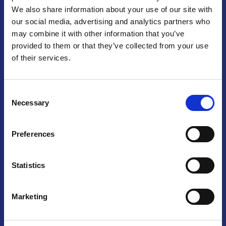
We also share information about your use of our site with
Praha
our social media, advertising and analytics partners who
may combine it with other information that you’ve
Mariánské náměstí 159/4, 110 00 Praha 1 –
Česká republika
Tel.: +420 222 015 300
provided to them or that they’ve collected from your use
Email:
info@camic.cz
of their services.
Otevírací doba: po–pá 9:00–17:00
Consent
Návštěvy jsou možné pouze po předchozí domluvě. Pro sjednání
Necessary
Selection
schůzky nás prosím kontaktujte na info@camic.cz.
Brno
Preferences
Výstaviště 405/1, 603 00 Brno –
Česká republika
Tel.: +420 548 136 340
Statistics
Email:
brno@camic.cz
Otevírací doba: po předchozí domluvě
Marketing