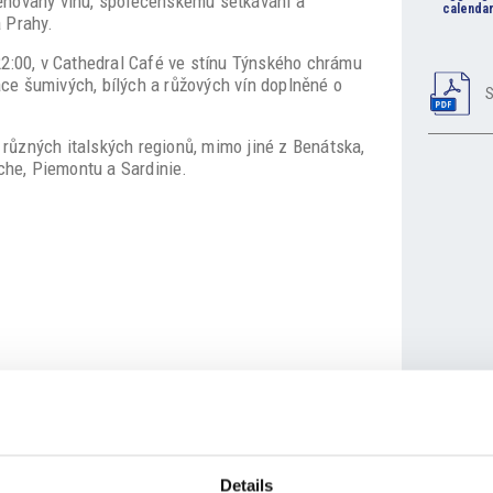
věnovaný vínu, společenskému setkávání a
calendar
 Prahy.
22:00, v Cathedral Café ve stínu Týnského chrámu
ce šumivých, bílých a růžových vín doplněné o
S
různých italských regionů, mimo jiné z Benátska,
rche, Piemontu a Sardinie.
ebudou k dispozici.
Details