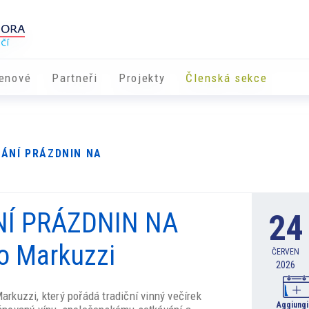
enové
Partneři
​​Projekty
Členská sekce
ÍTÁNÍ PRÁZDNIN NA
ÁNÍ PRÁZDNIN NA
24
o Markuzzi
ČERVEN
2026
rkuzzi, který pořádá tradiční vinný večírek
Aggiungi