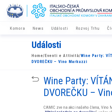
Komora
News
Události
Rozvoj Trhu
Čl
Události
Home
/
Eventi e Attività
/
Wine Party: V
DVOREČKU – Vino Markuzzi
Wine Party: VÍT
DVOREČKU – Vin
CAMIC zve na akci našeho člena, Vino Ma