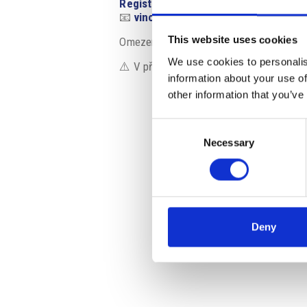
Registrace:
📧
vino@markuzzi.cz
This website uses cookies
Omezená kapacita.
We use cookies to personalis
⚠️ V případě špatného počasí se akce n
information about your use of
other information that you’ve
Consent
Necessary
Selection
Deny