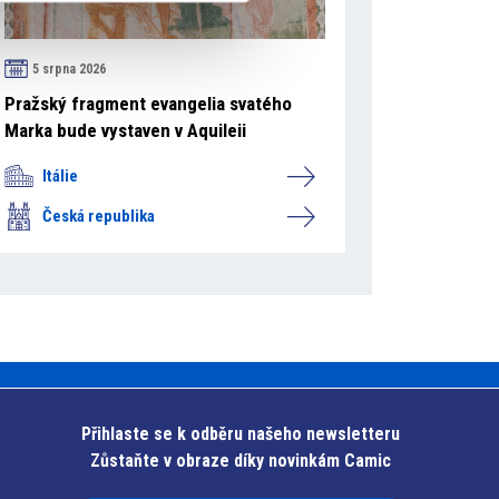
5 srpna 2026
Pražský fragment evangelia svatého
Marka bude vystaven v Aquileii
Itálie
Česká republika
Přihlaste se k odběru našeho newsletteru
Zůstaňte v obraze díky novinkám Camic