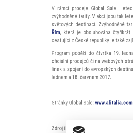
V rámci prodeje Global Sale leteck
zvýhodněné tarify. V akci jsou tak let
světových destinací. Zvýhodněné tari
Řím
, která je obsluhována čtyřikrát
cestující z České republiky je také zaj
Program poběží do čtvrtka 19. ledna
oficiální prodejců či na webových str
linek a spojení do evropských destina
lednem a 18. červnem 2017.
Stránky Global Sale:
www.alitalia.com
Zdroj ilustrace: Alitalia