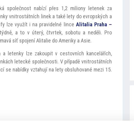
á společnost nabízí přes 1,2 miliony letenek za
enky vnitrostátních linek a také lety do evropských a
fy lze využít i na pravidelné lince
Alitalia Praha –
 týdně, a to v úterý, čtvrtek, sobotu a neděli. Pro
ímavá síť spojení Alitalie do Ameriky a Asie.
 a letenky lze zakoupit v cestovních kancelářích,
ánkách letecké společnosti. V případě vnitrostátních
cí se nabídky vztahují na lety obsluhované mezi 15.