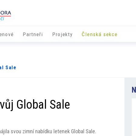
enové
Partneři
​​Projekty
Členská sekce
al Sale
N
svůj Global Sale
ájila svou zimní nabídku letenek Global Sale.