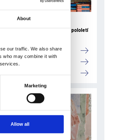
About
6 srpna 2026
Zahraniční obchod Itálie – ČR v pololetí
převýšil deset miliard eur
se our traffic. We also share
Přehled Ekonomika
ers who may combine it with
Itálie
 services.
Česká republika
Marketing
Allow all