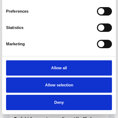
Zahraniční obchod Itálie – ČR v pololetí převýšil
deset miliard eur
Preferences
Přehled Ekonomika
Statistics
Itálie
Česká republika
Marketing
Allow all
Allow selection
Deny
5 srpna 2026