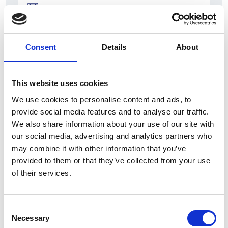
7 srpna 2026
Čistý zisk skupiny Generali zaznamenal v
pololetí výrazný růst
Consent
Details
About
Itálie
Česká republika
This website uses cookies
We use cookies to personalise content and ads, to
provide social media features and to analyse our traffic.
We also share information about your use of our site with
our social media, advertising and analytics partners who
may combine it with other information that you’ve
provided to them or that they’ve collected from your use
of their services.
Consent
6 srpna 2026
Necessary
Selection