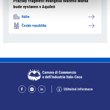
Pražský fragment evangelia svatého Marka
bude vystaven v Aquileii
Itálie
Česká republika
Užitečné informace