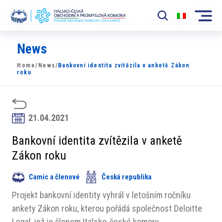
News
Komora
Home
/
News
/
Bankovní identita zvítězila v anketě Zákon
News
roku
Události
Rozvoj Trhu
21.04.2021
Členové
Bankovní identita zvítězila v anketě
Zákon roku
Partneři
Camic a členové
Česká republika
​​Projekty
Projekt bankovní identity vyhrál v letošním ročníku
Členská sekce
ankety Zákon roku, kterou pořádá společnost Deloitte
Legal, jež je členem Italsko-české komory.