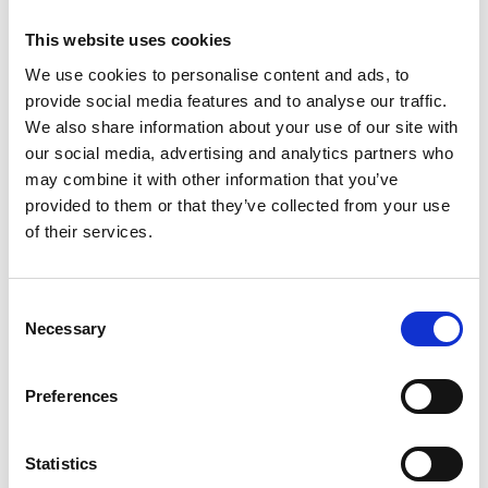
This website uses cookies
We use cookies to personalise content and ads, to
provide social media features and to analyse our traffic.
We also share information about your use of our site with
our social media, advertising and analytics partners who
may combine it with other information that you’ve
provided to them or that they’ve collected from your use
of their services.
31 července 2026
Český průmyslník Michal Strnad odkoupil 14%
Consent
kapitálu Pirelli
Necessary
Selection
Camic a členové
Preferences
Itálie
Statistics