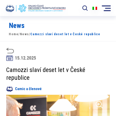
News
Komora
Home
/
News
/
Camozzi slaví deset let v České republice
News
Události
15.12.2025
Rozvoj Trhu
Camozzi slaví deset let v České
Členové
republice
Partneři
Camic a členové
​​Projekty
Členská sekce