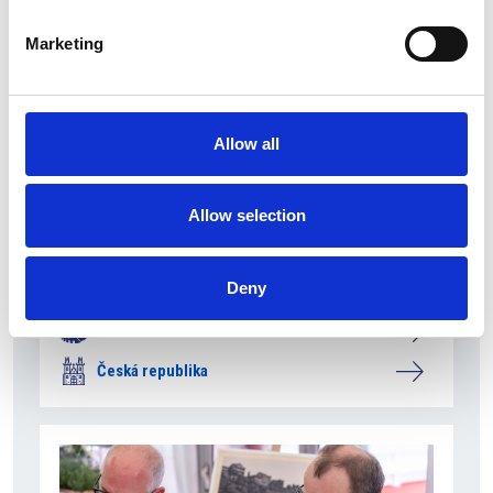
Marketing
Allow all
Allow selection
27 července 2026
RunCzech změnil způsob registrace na Generali
půlmaraton Praha
Deny
Camic a členové
Česká republika