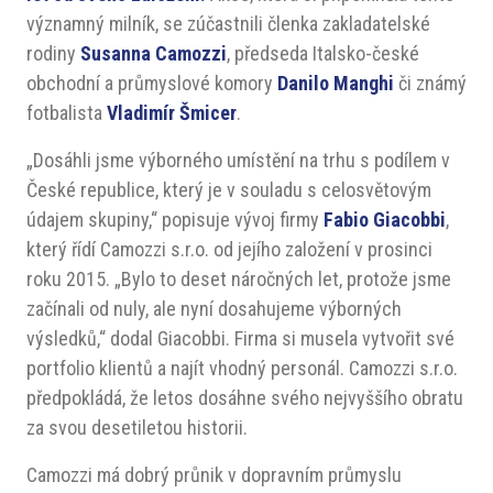
významný milník, se zúčastnili členka zakladatelské
rodiny
Susanna Camozzi
, předseda Italsko-české
obchodní a průmyslové komory
Danilo Manghi
či známý
fotbalista
Vladimír Šmicer
.
„Dosáhli jsme výborného umístění na trhu s podílem v
České republice, který je v souladu s celosvětovým
údajem skupiny,“ popisuje vývoj firmy
Fabio Giacobbi
,
který řídí Camozzi s.r.o. od jejího založení v prosinci
roku 2015. „Bylo to deset náročných let, protože jsme
začínali od nuly, ale nyní dosahujeme výborných
výsledků,“ dodal Giacobbi. Firma si musela vytvořit své
portfolio klientů a najít vhodný personál. Camozzi s.r.o.
předpokládá, že letos dosáhne svého nejvyššího obratu
za svou desetiletou historii.
Camozzi má dobrý průnik v dopravním průmyslu