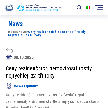
News
Komora
Home
/
News
/
Ceny rezidenčních nemovitostí rostly
News
nejrychleji za tři roky
Události
Rozvoj Trhu
08.10.2025
Členové
Ceny rezidenčních nemovitostí rostly
nejrychleji za tři roky
Partneři
Česká republika
​​Projekty
Ceny rezidenčních nemovitostí v České republice
Členská sekce
zaznamenaly v druhém čtvrtletí nejvyšší růst za skoro
tři roky. Uvádí to Eurostat.