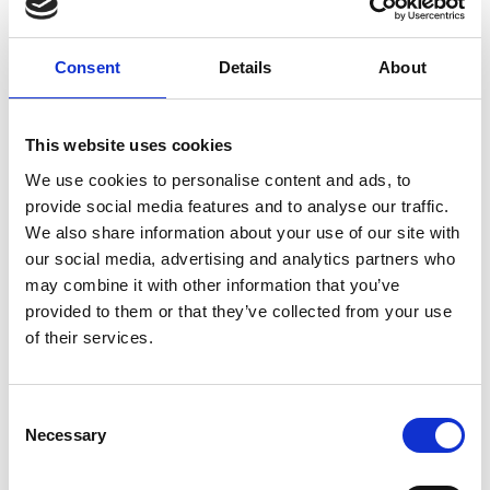
pololetí výrazný růst
Itálie
Consent
Details
About
Česká republika
This website uses cookies
We use cookies to personalise content and ads, to
provide social media features and to analyse our traffic.
We also share information about your use of our site with
our social media, advertising and analytics partners who
may combine it with other information that you’ve
provided to them or that they’ve collected from your use
of their services.
6 srpna 2026
Consent
Zahraniční obchod Itálie – ČR v pololetí převýšil
Necessary
Selection
deset miliard eur