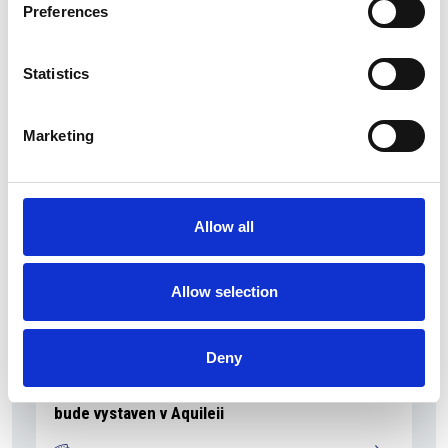
Přehled Ekonomika
Preferences
Itálie
Statistics
Česká republika
Marketing
Allow all
Allow selection
Deny
5 srpna 2026
Pražský fragment evangelia svatého Marka
bude vystaven v Aquileii