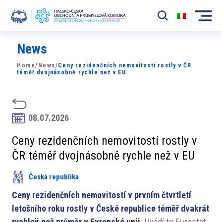
News
Komora
Home
/
News
/
Ceny rezidenčních nemovitostí rostly v ČR
News
téměř dvojnásobně rychle než v EU
Události
Rozvoj Trhu
08.07.2026
Členové
Ceny rezidenčních nemovitostí rostly v
ČR téměř dvojnásobně rychle než v EU
Partneři
Česká republika
​​Projekty
Ceny rezidenčních nemovitostí v prvním čtvrtletí
Členská sekce
letošního roku rostly v České republice téměř dvakrát
rychleji než průměr v Evropské unii.
Uvádí to Eurostat.