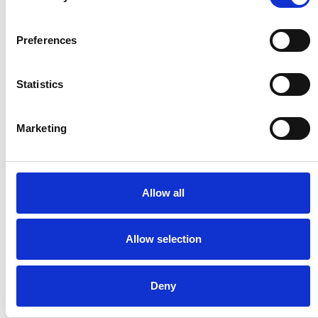
Přehled Ekonomika
Itálie
Preferences
Česká republika
Statistics
Marketing
Allow all
Allow selection
5 srpna 2026
Pražský fragment evangelia svatého Marka
Deny
bude vystaven v Aquileii