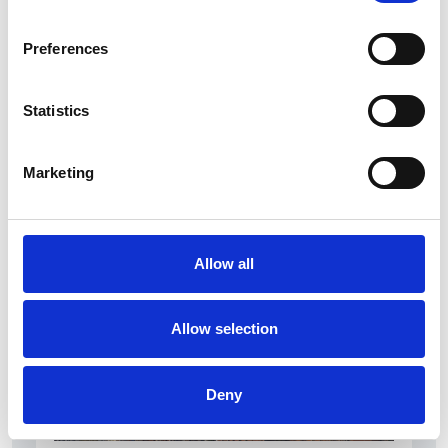
Preferences
4 srpna 2026
Statistics
CRIF: v pololetí rostly počty firem i OSVČ
Přehled Ekonomika
Marketing
Česká republika
Allow all
Allow selection
Deny