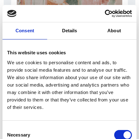
Consent
Details
About
5 srpna 2026
Pražský fragment evangelia svatého Marka
This website uses cookies
bude vystaven v Aquileii
We use cookies to personalise content and ads, to
Itálie
provide social media features and to analyse our traffic.
We also share information about your use of our site with
Česká republika
our social media, advertising and analytics partners who
may combine it with other information that you’ve
provided to them or that they’ve collected from your use
of their services.
Consent
Necessary
Selection