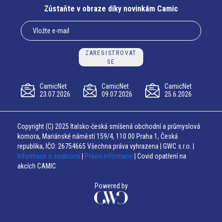
Zůstaňte v obraze díky novinkám Camic
ZAREGISTROVAT
SE
CamicNet
CamicNet
CamicNet
23.07.2026
09.07.2026
25.6.2026
Copyright (C) 2025 Italsko-česká smíšená obchodní a průmyslová
komora, Mariánské náměstí 159/4, 110 00 Praha 1, Česká
republika, IČO: 26754665 Všechna práva vyhrazena | GWC s.r.o. |
Informace o soukromí
|
Právní informace
| Covid opatření na
akcích CAMIC
Powered by