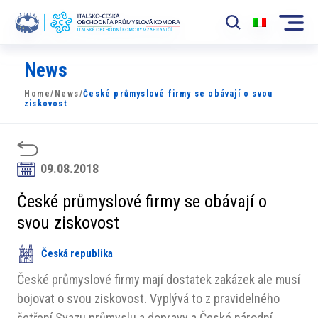
News
Komora
Home
/
News
/
České průmyslové firmy se obávají o svou
News
ziskovost
Události
Rozvoj Trhu
09.08.2018
Členové
České průmyslové firmy se obávají o
svou ziskovost
Partneři
Česká republika
​​Projekty
České průmyslové firmy mají dostatek zakázek ale musí
Členská sekce
bojovat o svou ziskovost. Vyplývá to z pravidelného
šetření Svazu průmyslu a dopravy a České národní