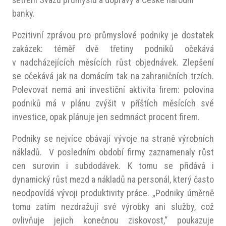
banky.
Pozitivní zprávou pro průmyslové podniky je dostatek
zakázek: téměř dvě třetiny podniků očekává
v nadcházejících měsících růst objednávek. Zlepšení
se očekává jak na domácím tak na zahraničních trzích.
Polevovat nemá ani investiční aktivita firem: polovina
podniků má v plánu zvýšit v příštích měsících své
investice, opak plánuje jen sedmnáct procent firem.
Podniky se nejvíce obávají vývoje na straně výrobních
nákladů. V posledním období firmy zaznamenaly růst
cen surovin i subdodávek. K tomu se přidává i
dynamický růst mezd a nákladů na personál, který často
neodpovídá vývoji produktivity práce. „Podniky úměrně
tomu zatím nezdražují své výrobky ani služby, což
ovlivňuje jejich konečnou ziskovost,“ poukazuje