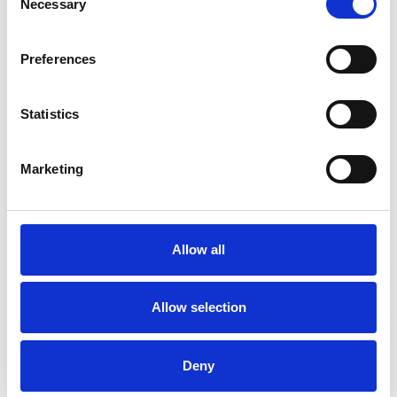
v Evropě i na dalších kontinentech.“
Necessary
Selection
Preferences
Zdroj: Camic
Statistics
Zdroj fotografie: Gi Group
Marketing
Allow all
Navrženo pro vás
Allow selection
Deny