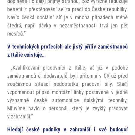
doplněné i o další příjmy stranou, což výrazně redukuje
benefit z přestěhování se za prací do České republiky.
Navíc česká sociální síť je v mnoha případech méné
štedrá, např. dávka v nezaměstnanosti trvá jen pět
měsíců.“
V technických profesích ale jistý příliv zaměstnanců
z Itálie existuje…
„Kvalifikovaní pracovníci z Itálie, ať již v podobě
zaměstnanců či dodavatelů, byli přítomni v ČR už před
současnou situací nedostatku pracovní síly. Stačí
vzpomenout případ montážní linky postavené v jedné
významné české automobilce italskými techniky.
Mluvíme navíc o personál, který je zvyklý pracovat
v zahraničí.“
Hledají české podniky v zahraničí i své budoucí