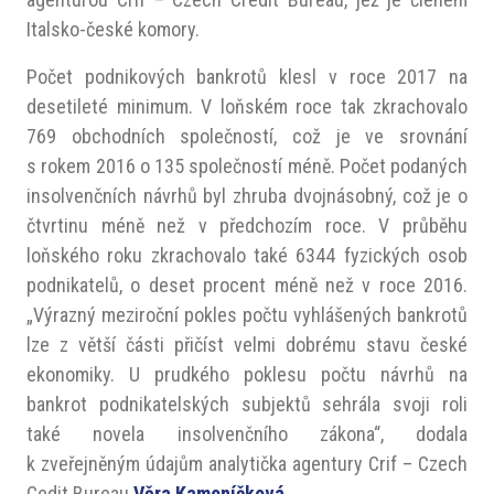
Italsko-české komory.
Počet podnikových bankrotů klesl v roce 2017 na
desetileté minimum. V loňském roce tak zkrachovalo
769 obchodních společností, což je ve srovnání
s rokem 2016 o 135 společností méně. Počet podaných
insolvenčních návrhů byl zhruba dvojnásobný, což je o
čtvrtinu méně než v předchozím roce. V průběhu
loňského roku zkrachovalo také 6344 fyzických osob
podnikatelů, o deset procent méně než v roce 2016.
„Výrazný meziroční pokles počtu vyhlášených bankrotů
lze z větší části přičíst velmi dobrému stavu české
ekonomiky. U prudkého poklesu počtu návrhů na
bankrot podnikatelských subjektů sehrála svoji roli
také novela insolvenčního zákona“, dodala
k zveřejněným údajům analytička agentury Crif – Czech
Cedit Bureau
Věra Kameníčková
.