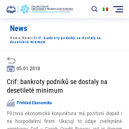
News
Komora
Home
/
News
/
Crif: bankroty podniků se dostaly na
News
desetileté minimum
Události
Rozvoj Trhu
05.01.2018
Členové
Crif: bankroty podniků se dostaly na
desetileté minimum
Partneři
Přehled Ekonomika
​​Projekty
Příznivá ekonomická konjunktura má pozitivní dopad i
Členská sekce
na hospodaření firem. Ukazují to údaje zveřejněné
agenturou Crif – Czech Credit Bureau, jež je členem