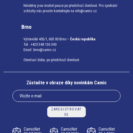
Návštěvy jsou možné pouze po předchozí domluvě. Pro sjednání
schůzky nás prosím kontaktujte na info@camic.cz.
Brno
Výstaviště 405/1, 603 00 Brno –
Česká republika
Tel.: +420 548 136 340
Email:
brno@camic.cz
Otevírací doba: po předchozí domluvě
Zůstaňte v obraze díky novinkám Camic
ZAREGISTROVAT
SE
CamicNet
CamicNet
CamicNet