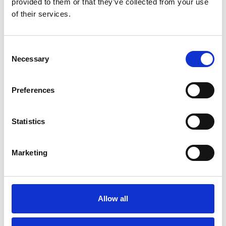
provided to them or that they’ve collected from your use
of their services.
Česká republika
Consent
Necessary
Selection
Preferences
Statistics
Marketing
4 srpna 2026
CRIF: v pololetí rostly počty firem i OSVČ
Přehled Ekonomika
Allow all
Česká republika