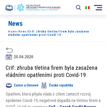
News
Komora
Home
/
News
/
Crif: zhruba třetina firem byla zasažena
News
vládními opatřeními proti Covid-19
Události
Rozvoj Trhu
20.04.2020
Členové
Crif: zhruba třetina firem byla zasažena
vládními opatřeními proti Covid-19
Partneři
Camic a členové
Česká republika
​​Projekty
Opatření, která přijala vláda s cílem zamezit rozvoj
Členská sekce
epidemie Covid-19, negativně dopadla na třetinu firem a
OSVČ. Uvádí to agentura
Crif – Czech Credit Bureau
,