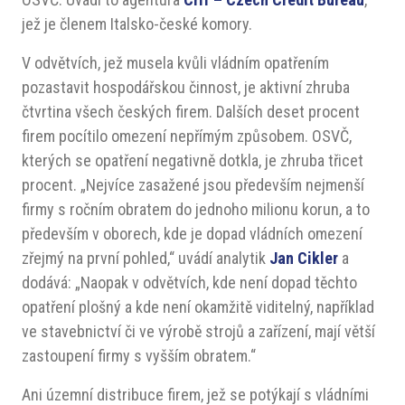
jež je členem Italsko-české komory.
V odvětvích, jež musela kvůli vládním opatřením
pozastavit hospodářskou činnost, je aktivní zhruba
čtvrtina všech českých firem. Dalších deset procent
firem pocítilo omezení nepřímým způsobem. OSVČ,
kterých se opatření negativně dotkla, je zhruba třicet
procent. „Nejvíce zasažené jsou především nejmenší
firmy s ročním obratem do jednoho milionu korun, a to
především v oborech, kde je dopad vládních omezení
zřejmý na první pohled,“ uvádí analytik
Jan Cikler
a
dodává: „Naopak v odvětvích, kde není dopad těchto
opatření plošný a kde není okamžitě viditelný, například
ve stavebnictví či ve výrobě strojů a zařízení, mají větší
zastoupení firmy s vyšším obratem.“
Ani územní distribuce firem, jež se potýkají s vládními