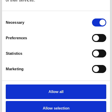
of their services.
Consent
Necessary
Selection
Preferences
Statistics
5 srpna 2026
Marketing
Pražský fragment evangelia svatého Marka
bude vystaven v Aquileii
Itálie
Allow all
Česká republika
Allow selection