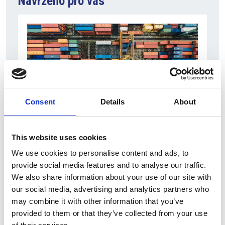
Navrženo pro vás
Consent
Details
About
6 srpna 2026
This website uses cookies
Zahraniční obchod Itálie – ČR v pololetí převýšil
We use cookies to personalise content and ads, to
deset miliard eur
provide social media features and to analyse our traffic.
We also share information about your use of our site with
Přehled Ekonomika
our social media, advertising and analytics partners who
Itálie
may combine it with other information that you’ve
provided to them or that they’ve collected from your use
Česká republika