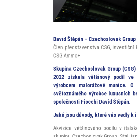
David Štěpán – Czechoslovak Group
Člen představenstva CSG, investiční ře
CSG Ammo+
Skupina Czechoslovak Group (CSG) m
2022 získala většinový podíl ve
výrobcem malorážové munice. O r
světoznámého výrobce luxusních br
společnosti Fiocchi David Štěpán.
Jaké jsou důvody, které vás vedly k in
Akvizice většinového podílu v itals
skupinu Czechoslovak Group. Stali j