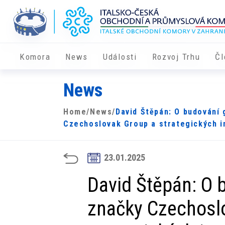
Komora
News
Události
Rozvoj Trhu
Čl
News
Home
/
News
/
David Štěpán: O budování 
Czechoslovak Group a strategických inv
23.01.2025
David Štěpán: O 
značky Czechosl