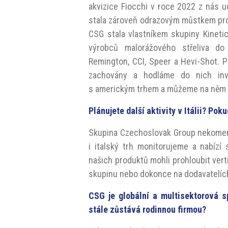
akvizice Fiocchi v roce 2022 z nás u
stala zároveň odrazovým můstkem pro 
CSG stala vlastníkem skupiny Kineti
výrobců malorážového střeliva do p
Remington, CCI, Speer a Hevi-Shot. P
zachovány a hodláme do nich inve
s americkým trhem a můžeme na něm roz
Plánujete další aktivity v Itálii? Pok
Skupina Czechoslovak Group nekoment
i italský trh monitorujeme a nabízí
našich produktů mohli prohloubit verti
skupinu nebo dokonce na dodavatelíc
CSG je globální a multisektorová s
stále zůstává rodinnou firmou?