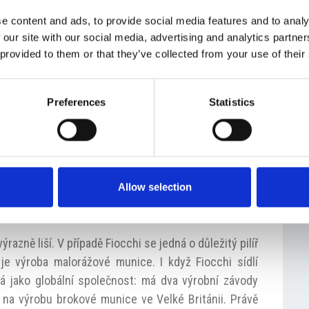
e content and ads, to provide social media features and to analy
ever má doslova staletou podnikatelskou tradici.
 our site with our social media, advertising and analytics partn
ty průmyslu, jelikož naše zkušenost je zatím
 provided to them or that they’ve collected from your use of their
erém působíme. Určitě zajímavá je silná kultura
čce a také máme pocit, že Italové jsou naučeni
etězec. Je velké zadostiučinění, že v zemi, do které
Preferences
Statistics
Karosa na levnou dovolenou, teď čeští podnikatelé
Allow selection
oni a Fucili Perazzi do vašeho portfolia? Jsou
 odlišné aktivity?
azně liší. V případě Fiocchi se jedná o důležitý pilíř
 je výroba malorážové munice. I když Fiocchi sídlí
ná jako globální společnost: má dva výrobní závody
 na výrobu brokové munice ve Velké Británii. Právě