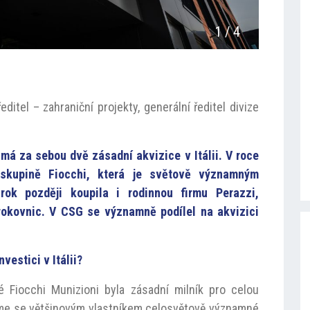
1
/
4
ditel – zahraniční projekty, generální ředitel divize
á za sebou dvě zásadní akvizice v Itálii. V roce
 skupině Fiocchi, která je světově významným
ok později koupila i rodinnou firmu Perazzi,
okovnic. V CSG se významně podílel na akvizici
vestici v Itálii?
ké Fiocchi Munizioni byla zásadní milník pro celou
sme se většinovým vlastníkem celosvětově významné