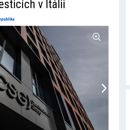
sticích v Itálii
epublika