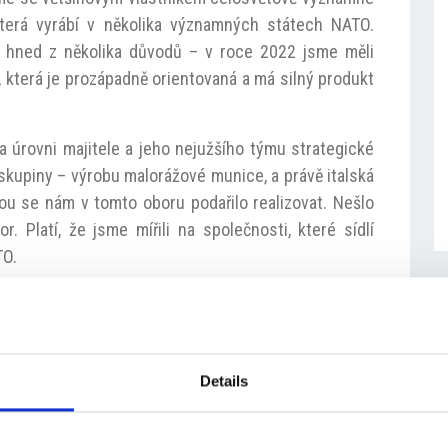
terá vyrábí v několika významných státech NATO.
a hned z několika důvodů – v roce 2022 jsme měli
 která je prozápadně orientovaná a má silný produkt
na úrovni majitele a jeho nejužšího týmu strategické
 skupiny – výrobu malorážové munice, a právě italská
erou se nám v tomto oboru podařilo realizovat. Nešlo
r. Platí, že jsme mířili na společnosti, které sídlí
TO.
azzi koupila skupina CSG většinový podíl minulý rok.
vnic nejvyšší kvality pro sportovní střelce a elitní
významnou akvizici v Itálii.
Details
yslového prostředí? Co na vás nejvíce zapůsobilo?