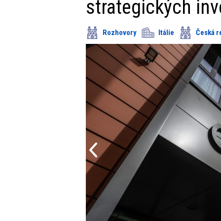
strategických inve
Rozhovory
Itálie
Česká r