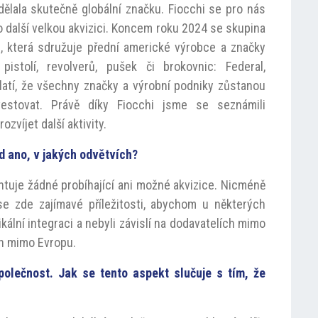
dělala skutečně globální značku. Fiocchi se pro nás
další velkou akvizici. Koncem roku 2024 se skupina
c, která sdružuje přední americké výrobce a značky
istolí, revolverů, pušek či brokovnic: Federal,
latí, že všechny značky a výrobní podniky zůstanou
stovat. Právě díky Fiocchi jsme se seznámili
víjet další aktivity.
ud ano, v jakých odvětvích?
uje žádné probíhající ani možné akvizice. Nicméně
 se zde zajímavé příležitosti, abychom u některých
kální integraci a nebyli závislí na dodavatelích mimo
h mimo Evropu.
polečnost. Jak se tento aspekt slučuje s tím, že