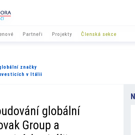
enové
Partneři
​​Projekty
Členská sekce
globální značky
esticích v Itálii
N
budování globální
ovak Group a