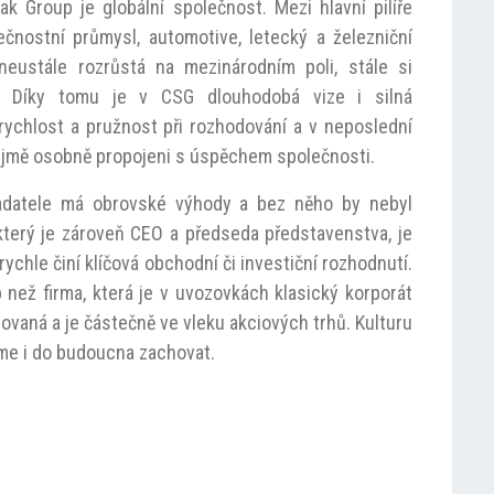
k Group je globální společnost. Mezi hlavní pilíře
čnostní průmysl, automotive, letecký a železniční
neustále rozrůstá na mezinárodním poli, stále si
y. Díky tomu je v CSG dlouhodobá vize i silná
rychlost a pružnost při rozhodování a v neposlední
zřejmě osobně propojeni s úspěchem společnosti.
ladatele má obrovské výhody a bez něho by nebyl
který je zároveň CEO a předseda představenstva, je
rychle činí klíčová obchodní či investiční rozhodnutí.
 než firma, která je v uvozovkách klasický korporát
vaná a je částečně ve vleku akciových trhů. Kulturu
me i do budoucna zachovat.