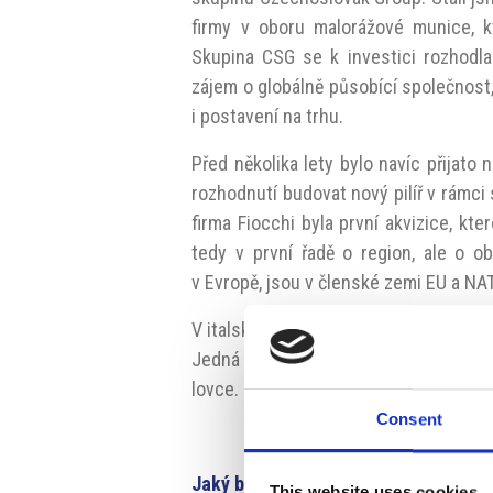
firmy v oboru malorážové munice, k
Skupina CSG se k investici rozhodl
zájem o globálně působící společnost,
i postavení na trhu.
Před několika lety bylo navíc přijato 
rozhodnutí budovat nový pilíř v rámci
firma Fiocchi byla první akvizice, kt
tedy v první řadě o region, ale o obo
v Evropě, jsou v členské zemi EU a NA
V italské rodinné společnosti Armi Per
Jedná se o renomovaného výrobce broko
lovce. Pro CSG se jednalo už o druhou 
Consent
Jaký byl váš dojem z italského prům
This website uses cookies