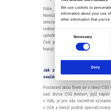
We use cookies to personalis
Itálie, a hlavně její průmyslový s
information about your use of
Nemůžeme hodnotit všechny segmen
other information that you’ve
omezená hlavně na prostředí, ve kt
rodinných firem, loajalita ke zna
Consent
upřednostňovat lokální dodavatelský ř
Necessary
Selection
Češi před 30 lety jezdili autobusy 
kupují špičkové společnosti a značky.
Deny
Jak zapadají firmy Fiocchi Munizi
součástí stejné strategie, nebo jde o
Postavení obou firem se v rámci CSG výr
naší divize CSG Ammo+, jejíž náplní
v Itálii, je pro nás nesmírně význam
v USA a menší podnik specializovaný