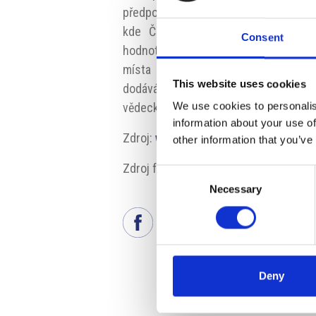
předpokládanému dopadu z hlediska kon
kde Česká republika hledá nové za
Consent
hodnotou. „Praha je dlouhodobě inve
místa “, pléduje za české hlavní mě
This website uses cookies
dodává: „ I v sektoru BSS má co nabí
We use cookies to personalis
vědecko-výzkumná základna či dobrá do
information about your use of
Zdroj:
www.czechinvest.org
other information that you’ve
Zdroj fotografie: pis.cz
Consent
Necessary
Selection
Deny