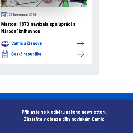
23 července 2026
Mattoni 1873 navázala spolupráci s
Národní knihovnou
Camic a členové
Česká republika
Přihlaste se k odběru našeho newsletteru
Zůstaňte v obraze díky novinkám Camic