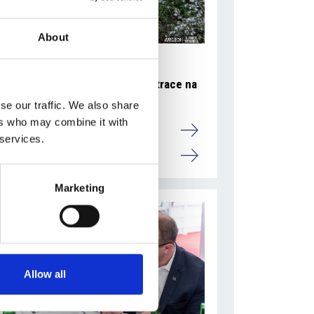
About
27 července 2026
RunCzech změnil způsob registrace na
Generali půlmaraton Praha
se our traffic. We also share
ers who may combine it with
Camic a členové
 services.
Česká republika
Marketing
Allow all