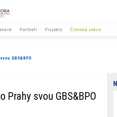
enové
Partneři
​​Projekty
Členská sekce
y svou GBS&BPO
N
 do Prahy svou GBS&BPO