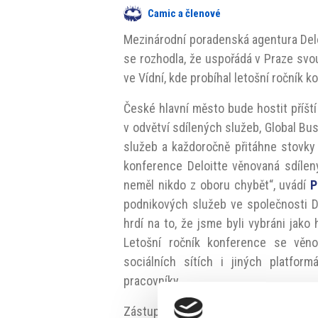
Camic a členové
Mezinárodní poradenská agentura Deloi
se rozhodla, že uspořádá v Praze s
ve Vídní, kde probíhal letošní ročník 
České hlavní město bude hostit příští 
v odvětví sdílených služeb, Global B
služeb a každoročně přitáhne stovky
konference Deloitte věnovaná sdílen
neměl nikdo z oboru chybět“, uvádí
P
podnikových služeb ve společnosti De
hrdí na to, že jsme byli vybráni jak
Letošní ročník konference se věno
sociálních sítích i jiných platform
pracovníky.
Zástupci měst i vládních institucích r