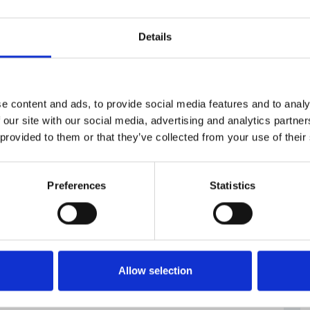
gresové turistiky. Sdílené služby patří k odvětvím,
hraniční investiční projekty s vysokou přidanou
Details
storsky zajímavou destinací a patří mezi oblíbená
sto generální ředitel CzechInvestu
Karel Kučera
, a
dnout. Ať už je to rozvitá infrastruktura, kvalitní
e content and ads, to provide social media features and to analy
stupnost kvalifikovaných lidi“.
 our site with our social media, advertising and analytics partn
 provided to them or that they’ve collected from your use of their
Preferences
Statistics
Allow selection