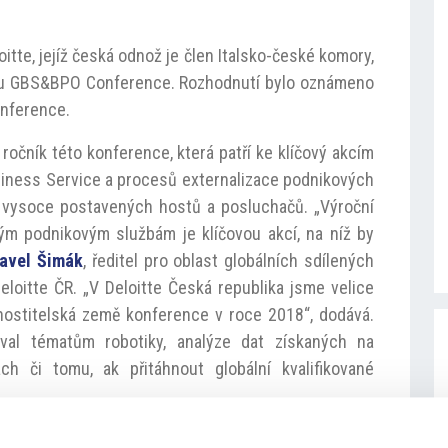
tte, jejíž česká odnož je člen Italsko-české komory,
vou GBS&BPO Conference. Rozhodnutí bylo oznámeno
konference.
ročník této konference, která patří ke klíčový akcím
usiness Service a procesů externalizace podnikových
 vysoce postavených hostů a posluchačů. „Výroční
ým podnikovým službám je klíčovou akcí, na níž by
avel Šimák
, ředitel pro oblast globálních sdílených
loitte ČR. „V Deloitte Česká republika jsme velice
o hostitelská země konference v roce 2018“, dodává.
val tématům robotiky, analýze dat získaných na
ách či tomu, ak přitáhnout globální kvalifikované
ozhodnutí Deloitte vřele přivítali. A to nejen kvůli