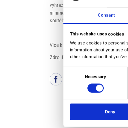
vyhrazena samostatná soutěžní ka
minimálně 30 tisíc eur v posledních t
Consent
soutěže do 31. července 2017.
This website uses cookies
We use cookies to personalis
Více k soutěži:
www2.deloitte.com
information about your use of
other information that you’ve
Zdroj fotografie: Deloitte
Consent
Necessary
Selection
Deny