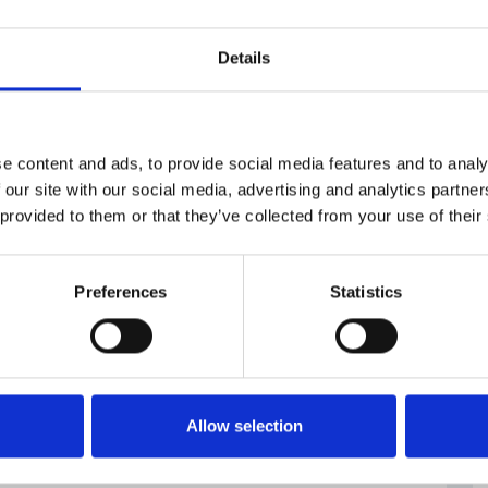
tegorie se sníženými požadavky na roční příjmy
řech letech (2014 až 2016). Firmy se mohou hlásit do
Details
e content and ads, to provide social media features and to analy
 our site with our social media, advertising and analytics partn
 provided to them or that they’ve collected from your use of their
Preferences
Statistics
Allow selection