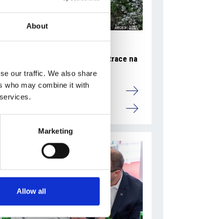
About
27 července 2026
RunCzech změnil způsob registrace na
Generali půlmaraton Praha
se our traffic. We also share
ers who may combine it with
Camic a členové
 services.
Česká republika
Marketing
Allow all