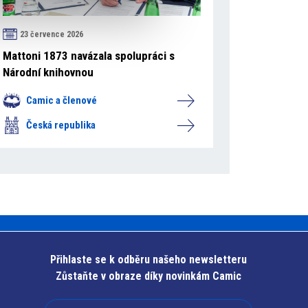
23 července 2026
Mattoni 1873 navázala spolupráci s
Národní knihovnou
Camic a členové
Česká republika
Přihlaste se k odběru našeho newsletteru
Zůstaňte v obraze díky novinkám Camic