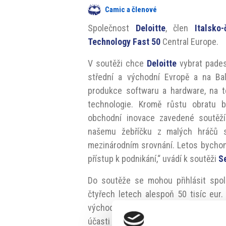
Camic a členové
Společnost
Deloitte
, člen
Italsko
Technology Fast 50
Central Europe.
V soutěži chce
Deloitte
vybrat pades
střední a východní Evropě a na Ba
produkce softwaru a hardware, na t
technologie. Kromě růstu obratu 
obchodní inovace zavedené soutěžíc
našemu žebříčku z malých hráčů st
mezinárodním srovnání. Letos bychom r
přístup k podnikání,“ uvádí k soutěži
S
Do soutěže se mohou přihlásit spole
čtyřech letech alespoň 50 tisíc eur.
východní Evropy či na Balkáně a nes
účasti je také silná aktivita v odvětví