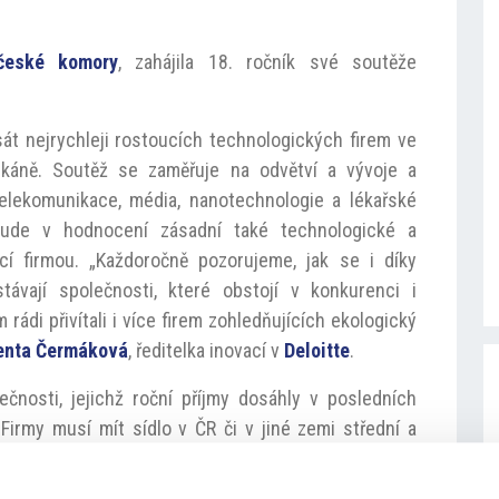
-české komory
, zahájila 18. ročník své soutěže
át nejrychleji rostoucích technologických firem ve
lkáně. Soutěž se zaměřuje na odvětví a vývoje a
elekomunikace, média, nanotechnologie a lékařské
bude v hodnocení zásadní také technologické a
í firmou. „Každoročně pozorujeme, jak se i díky
ávají společnosti, které obstojí v konkurenci i
ádi přivítali i více firem zohledňujících ekologický
enta Čermáková
, ředitelka inovací v
Deloitte
.
čnosti, jejichž roční příjmy dosáhly v posledních
 Firmy musí mít sídlo v ČR či v jiné zemi střední a
mí být součástí firemní skupiny. Mezi podmínkami k
 výzkumu, vývoje a inovací. Pro menší a mladší firmy je