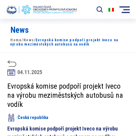
News
Komora
Home
/
News
/
Evropská komise podpoří projekt Iveco na
News
výrobu meziměstských autobusů na vodík
Události
Rozvoj Trhu
04.11.2025
Členové
Evropská komise podpoří projekt Iveco
na výrobu meziměstských autobusů na
Partneři
vodík
​​Projekty
Česká republika
Členská sekce
Evropská komise podpoří projekt Iveco na výrobu