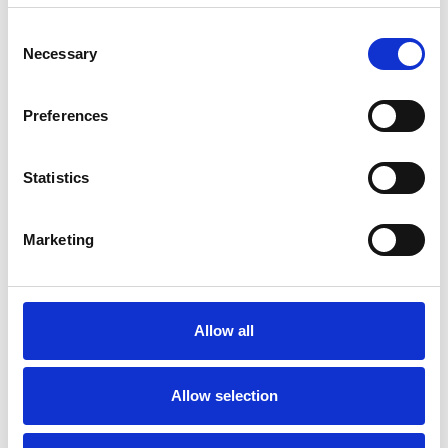
Consent
Necessary
Selection
Preferences
6 srpna 2026
Zahraniční obchod Itálie – ČR v pololetí převýšil
deset miliard eur
Statistics
Přehled Ekonomika
Marketing
Itálie
Česká republika
Allow all
Allow selection