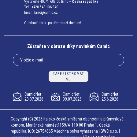
Výstaviště 405/1, 603 00 Brno –
Česká republika
Tel.: +420 548 136 340
Email:
brno@camic.cz
Otevírací doba: po předchozí domluvě
Zůstaňte v obraze díky novinkám Camic
ZAREGISTROVAT
SE
CamicNet
CamicNet
CamicNet
23.07.2026
09.07.2026
25.6.2026
Copyright (C) 2025 Italsko-česká smíšená obchodní a průmyslová
komora, Mariánské náměstí 159/4, 110 00 Praha 1, Česká
republika, IČO: 26754665 Všechna práva vyhrazena | GWC s.r.o. |