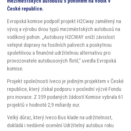
meziměstských autobusů s pohonem na vodík v
České republice.
Evropská komise podpoří projekt H2Cway zaměřený na
vývoj a výrobu dvou typů meziměstských autobusů na
vodíkový pohon. „Autobusy H2CWAY sníží závislost
veřejné dopravy na fosilních palivech a poskytnou
spolehlivou a finančně udržitelnou alternativu pro
provozovatele autobusových flotil,“ uvedla Evropská
komise.
Projekt společnosti Iveco je jediným projektem v České
republice, který získal podporu v poslední výzvě Fondu
pro inovace. Z 359 podaných žádostí Komise vybrala 61
projektů v hodnotě 2,9 miliardy eur.
Velký důraz, který Iveco Bus klade na udržitelnost,
dokládá i nedávné ocenění Udržitelný autobus roku