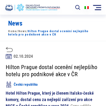
News
Komora
Home
/
News
/
Hilton Prague dostal ocenění nejlepšího
News
hotelu pro podnikové akce v ČR
Události
Rozvoj Trhu
02.10.2024
Členové
Hilton Prague dostal ocenění nejlepšího
hotelu pro podnikové akce v ČR
Partneři
Česká republika
​​Projekty
Hotel Hilton Prague, který je členem Italsko-české
Členská sekce
komory, dostal cenu za nejlepší zařízení pro akce
MICE v České republice v roce 2024
. Cenu udělila