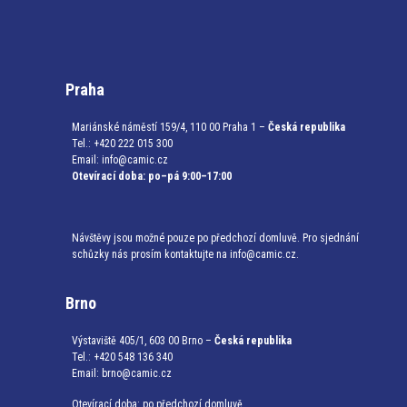
Praha
Mariánské náměstí 159/4, 110 00 Praha 1 –
Česká republika
Tel.: +420 222 015 300
Email:
info@camic.cz
Otevírací doba: po–pá 9:00–17:00
Návštěvy jsou možné pouze po předchozí domluvě. Pro sjednání
schůzky nás prosím kontaktujte na info@camic.cz.
Brno
Výstaviště 405/1, 603 00 Brno –
Česká republika
Tel.: +420 548 136 340
Email:
brno@camic.cz
Otevírací doba: po předchozí domluvě