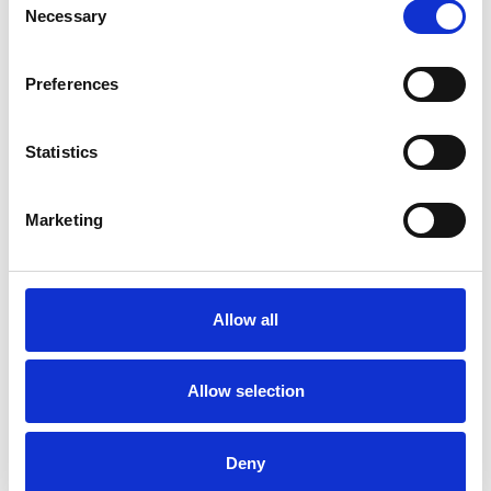
Necessary
Selection
6 srpna 2026
Zahraniční obchod Itálie – ČR v pololetí převýšil
Preferences
deset miliard eur
Statistics
Přehled Ekonomika
Itálie
Marketing
Česká republika
Allow all
Allow selection
Deny