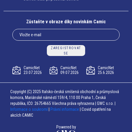
Zůstaňte v obraze díky novinkám Camic
ZAREGISTROVAT
SE
CamicNet
CamicNet
CamicNet
23.07.2026
09.07.2026
25.6.2026
Copyright (C) 2025 Italsko-česká smíšená obchodní a průmyslová
komora, Mariánské náměstí 159/4, 110 00 Praha 1, Česká
republika, IČO: 26754665 Všechna práva vyhrazena | GWC s.r.o. |
Informace o soukromí
|
Právní informace
| Covid opatření na
akcích CAMIC
Powered by