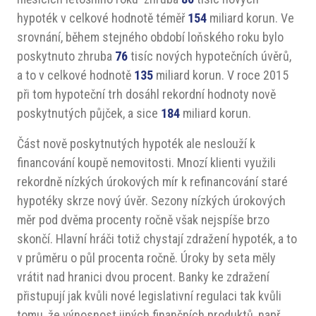
hypoték v celkové hodnotě téměř
154
miliard korun. Ve
srovnání, během stejného období loňského roku bylo
poskytnuto zhruba
76
tisíc nových hypotečních úvěrů,
a to v celkové hodnotě
135
miliard korun. V roce 2015
při tom hypoteční trh dosáhl rekordní hodnoty nově
poskytnutých půjček, a sice
184
miliard korun.
Část nově poskytnutých hypoték ale neslouží k
financování koupě nemovitosti. Mnozí klienti využili
rekordně nízkých úrokových mír k refinancování staré
hypotéky skrze nový úvěr. Sezony nízkých úrokových
měr pod dvěma procenty ročně však nejspíše brzo
skončí. Hlavní hráči totiž chystají zdražení hypoték, a to
v průměru o půl procenta ročně. Úroky by seta měly
vrátit nad hranici dvou procent. Banky ke zdražení
přistupují jak kvůli nové legislativní regulaci tak kvůli
tomu, že výnosnost jiných finančních produktů, např.