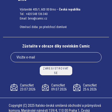
Výstaviště 405/1, 603 00 Brno –
Česká republika
Tel.: +420 548 136 340
Email:
brno@camic.cz
Otevírací doba: po předchozí domluvě
Zůstaňte v obraze díky novinkám Camic
ZAREGISTROVAT
SE
CamicNet
CamicNet
CamicNet
23.07.2026
09.07.2026
25.6.2026
Copyright (C) 2025 Italsko-česká smíšená obchodní a průmyslová
komora, Mariánské náměstí 159/4, 110 00 Praha 1, Česká