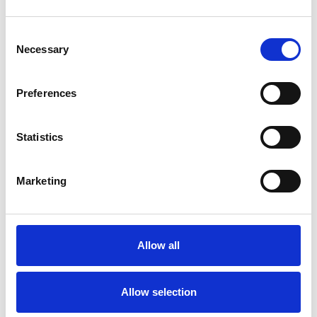
Consent
Necessary
Selection
Preferences
7 srpna 2026
Čistý zisk skupiny Generali zaznamenal v
Statistics
pololetí výrazný růst
Itálie
Marketing
Česká republika
Allow all
Allow selection