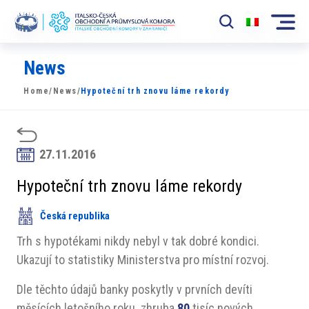
News
Komora
Home
/
News
/
Hypoteční trh znovu láme rekordy
News
Události
27.11.2016
Rozvoj Trhu
Hypoteční trh znovu láme rekordy
Členové
Česká republika
Partneři
Trh s hypotékami nikdy nebyl v tak dobré kondici.
​​Projekty
Ukazují to statistiky Ministerstva pro místní rozvoj.
Členská sekce
Dle těchto údajů banky poskytly v prvních devíti
měsících letošního roku zhruba
80
tisíc nových