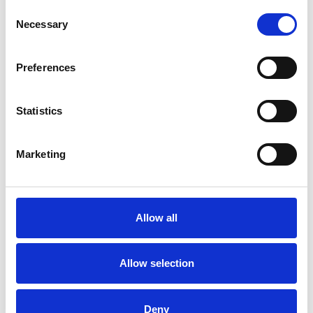
Consent
Necessary
Selection
6 srpna 2026
Preferences
Zahraniční obchod Itálie – ČR v pololetí převýšil
deset miliard eur
Statistics
Přehled Ekonomika
Itálie
Marketing
Česká republika
Allow all
Allow selection
Deny