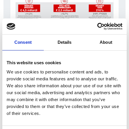
7 srpna 2026
Consent
Details
About
Čistý zisk skupiny Generali zaznamenal v
pololetí výrazný růst
This website uses cookies
Itálie
We use cookies to personalise content and ads, to
Česká republika
provide social media features and to analyse our traffic.
We also share information about your use of our site with
our social media, advertising and analytics partners who
may combine it with other information that you’ve
provided to them or that they’ve collected from your use
of their services.