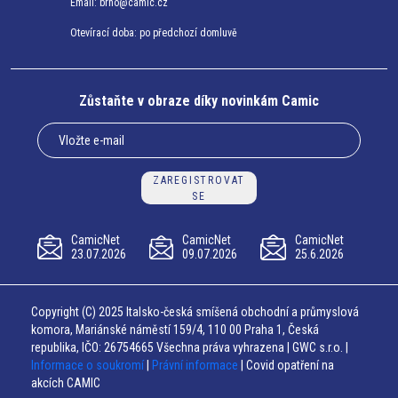
Email:
brno@camic.cz
Otevírací doba: po předchozí domluvě
Zůstaňte v obraze díky novinkám Camic
ZAREGISTROVAT
SE
CamicNet
CamicNet
CamicNet
23.07.2026
09.07.2026
25.6.2026
Copyright (C) 2025 Italsko-česká smíšená obchodní a průmyslová
komora, Mariánské náměstí 159/4, 110 00 Praha 1, Česká
republika, IČO: 26754665 Všechna práva vyhrazena | GWC s.r.o. |
Informace o soukromí
|
Právní informace
| Covid opatření na
akcích CAMIC