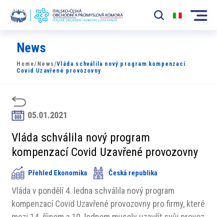
News
Komora
Home
/
News
/
Vláda schválila nový program kompenzací
News
Covid Uzavřené provozovny
Události
Rozvoj Trhu
05.01.2021
Členové
Vláda schválila nový program
kompenzací Covid Uzavřené provozovny
Partneři
Přehled Ekonomika
Česká republika
​​Projekty
Vláda v pondělí 4. ledna schválila nový program
Členská sekce
kompenzací Covid Uzavřené provozovny pro firmy, které
mezi 14. říjnem a 10. lednem musely uzavřít svůj provoz