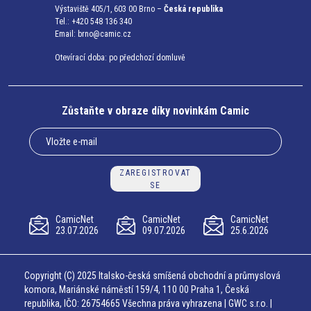
Výstaviště 405/1, 603 00 Brno –
Česká republika
Tel.: +420 548 136 340
Email:
brno@camic.cz
Otevírací doba: po předchozí domluvě
Zůstaňte v obraze díky novinkám Camic
ZAREGISTROVAT
SE
CamicNet
CamicNet
CamicNet
23.07.2026
09.07.2026
25.6.2026
Copyright (C) 2025 Italsko-česká smíšená obchodní a průmyslová
komora, Mariánské náměstí 159/4, 110 00 Praha 1, Česká
republika, IČO: 26754665 Všechna práva vyhrazena | GWC s.r.o. |