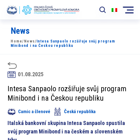
News
Komora
Home
/
News
/
Intesa Sanpaolo rozšiřuje svůj program
News
Minibond i na Českou republiku
Události
Rozvoj Trhu
01.08.2025
Členové
Intesa Sanpaolo rozšiřuje svůj program
Minibond i na Českou republiku
Partneři
Camic a členové
Česká republika
​​Projekty
Italská bankovní skupina Intesa Sanpaolo spustila
Členská sekce
svůj program Minibond i na českém a slovenském
trhu
.